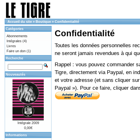
Accueil du site
»
Boutique
»
Confidentialité
Catégories
Confidentialité
Abonnements
Intégrales
(4)
Toutes les données personnelles recue
Livres
Faire un don
(1)
ne seront jamais revendues à qui que
Recherche
Rappel : vous pouvez commander sans
Tigre, directement via Paypal, en i
Nouveautés
et votre adresse (et sans cliquer sur
Paypal »). Pour ce faire, cliquer dan
Intégrale 2009
0,00€
Informations