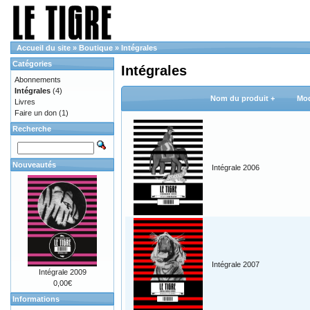
Accueil du site
»
Boutique
»
Intégrales
Catégories
Intégrales
Abonnements
Intégrales
(4)
Nom du produit +
Mod
Livres
Faire un don
(1)
Recherche
Nouveautés
Intégrale 2006
Intégrale 2007
Intégrale 2009
0,00€
Informations