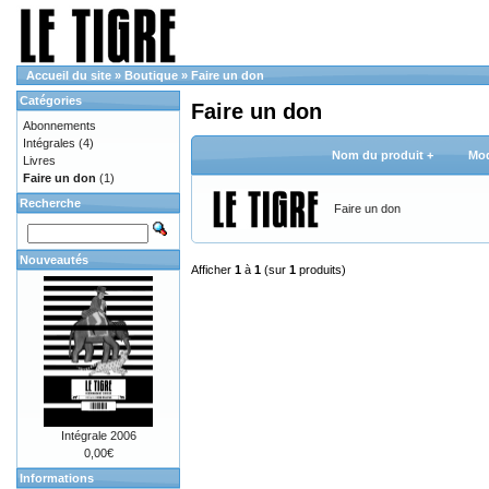
Accueil du site
»
Boutique
»
Faire un don
Catégories
Faire un don
Abonnements
Intégrales
(4)
Nom du produit +
Mod
Livres
Faire un don
(1)
Recherche
Faire un don
Nouveautés
Afficher
1
à
1
(sur
1
produits)
Intégrale 2006
0,00€
Informations