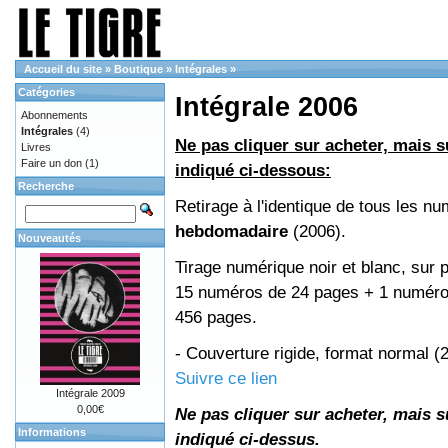
Accueil du site
»
Boutique
»
Intégrales
»
Catégories
Intégrale 2006
Abonnements
Intégrales
(4)
Ne pas cliquer sur acheter, mais su
Livres
Faire un don
(1)
indiqué ci-dessous:
Recherche
Retirage à l'identique de tous les n
hebdomadaire
(2006).
Nouveautés
Tirage numérique noir et blanc, sur p
15 numéros de 24 pages + 1 numéro 
456 pages.
- Couverture rigide, format normal 
Suivre ce lien
Intégrale 2009
0,00€
Ne pas cliquer sur acheter, mais su
Informations
indiqué ci-dessus.