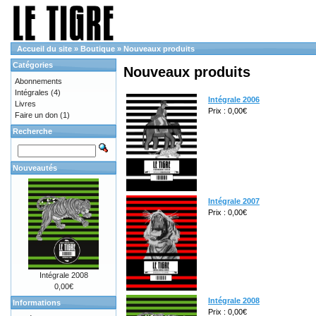
Accueil du site
»
Boutique
»
Nouveaux produits
Catégories
Nouveaux produits
Abonnements
Intégrales
(4)
Intégrale 2006
Livres
Prix : 0,00€
Faire un don
(1)
Recherche
Nouveautés
Intégrale 2007
Prix : 0,00€
Intégrale 2008
0,00€
Intégrale 2008
Informations
Prix : 0,00€