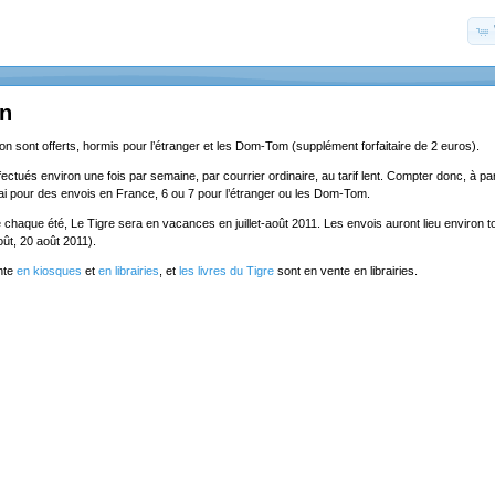
on
ion sont offerts, hormis pour l’étranger et les Dom-Tom (supplément forfaitaire de 2 euros).
ectués environ une fois par semaine, par courrier ordinaire, au tarif lent. Compter donc, à part
lai pour des envois en France, 6 ou 7 pour l’étranger ou les Dom-Tom.
chaque été, Le Tigre sera en vacances en juillet-août 2011. Les envois auront lieu environ to
5 août, 20 août 2011).
nte
en kiosques
et
en librairies
, et
les livres du Tigre
sont en vente en librairies.