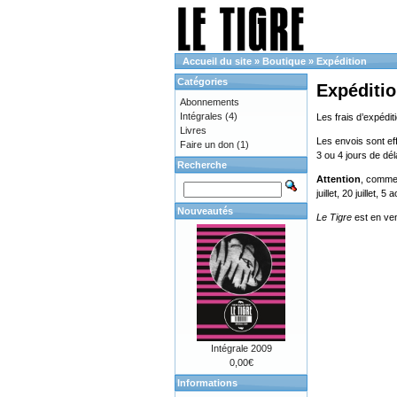
Accueil du site
»
Boutique
»
Expédition
Catégories
Expéditi
Abonnements
Intégrales
(4)
Les frais d’expédit
Livres
Les envois sont eff
Faire un don
(1)
3 ou 4 jours de dé
Recherche
Attention
, comme 
juillet, 20 juillet, 
Nouveautés
Le Tigre
est en ve
Intégrale 2009
0,00€
Informations