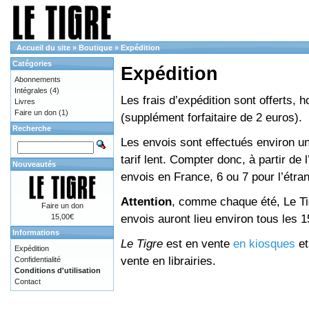
Accueil du site
»
Boutique
»
Expédition
Catégories
Expédition
Abonnements
Intégrales
(4)
Les frais d’expédition sont offerts, 
Livres
Faire un don
(1)
(supplément forfaitaire de 2 euros).
Recherche
Les envois sont effectués environ un
tarif lent. Compter donc, à partir de 
Nouveautés
envois en France, 6 ou 7 pour l’étr
Attention
, comme chaque été, Le Tig
Faire un don
envois auront lieu environ tous les 15 
15,00€
Informations
Le Tigre
est en vente
en kiosques
e
Expédition
vente en librairies.
Confidentialité
Conditions d'utilisation
Contact