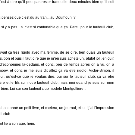
’est-à-dire qu’il peut pas rester tranquille deux minutes bien qu’il soit
ous pensez que c’est dû au tran... au Doumouni ?
 y a pas... si c’est si confortable que ça. Pareil pour le fauteuil club,
ouvait ça très rigolo avec ma femme, de se dire, ben ouais un fauteuil
 bon et puis il faut dire que je m’en suis acheté un, plutôt joli, en cuir,
al d’économies là-dedans, et donc, peu de temps après on a vu, on a
ov, et donc je me suis dit allez ça va être rigolo, Victor-Simon, il
ui, qu’est-ce que je voulais dire, oui sur le fauteuil club, ça va être
ère et le fils sur notre fauteuil club, mais moi quand je suis sur mon
is bien. Lui sur son fauteuil club modèle Montgolfière...
i ai donné un petit livre, et caetera, un journal, et lui ! j’ai l’impression
il club.
ôt lié à son âge, hein.