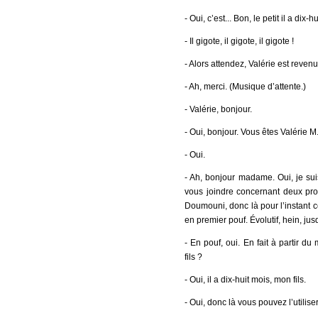
- Oui, c’est... Bon, le petit il a dix
- Il gigote, il gigote, il gigote !
- Alors attendez, Valérie est reven
- Ah, merci. (Musique d’attente.)
- Valérie, bonjour.
- Oui, bonjour. Vous êtes Valérie M
- Oui.
- Ah, bonjour madame. Oui, je suis
vous joindre concernant deux pro
Doumouni, donc là pour l’instant ce
en premier pouf. Évolutif, hein, jus
- En pouf, oui. En fait à partir d
fils ?
- Oui, il a dix-huit mois, mon fils.
- Oui, donc là vous pouvez l’utilise