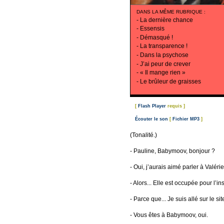
DANS LA MÊME RUBRIQUE
:
-
La dernière chance
-
Essensis
-
Démasqué !
-
La transparence !
-
Dans la psychose
-
J’ai peur de crever
-
« Il mange rien »
-
Le brûleur de graisses
[
Flash Player
requis ]
Écouter le son
[
Fichier MP3
]
(Tonalité.)
- Pauline, Babymoov, bonjour ?
- Oui, j’aurais aimé parler à Valérie 
- Alors... Elle est occupée pour l’ins
- Parce que... Je suis allé sur le s
- Vous êtes à Babymoov, oui.