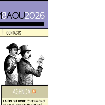
LA FIN DU TIGRE
Contrairement
à ce que nous avions annoncé