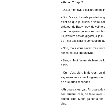
- Ah bon ? Déjà ?
- Oui, à mon avis c’est largement tro
- Oui c’est ça, il arrête pas de bouge
c’est ce que je disais à votre co
créateur de Babymoov, de voir le pèr
que moi quand je suis sur moi faut
lui, n’arrête pas de gigoter, si je lu
qu’il n’a pas saisi le concept du fau
- Non, mais vous savez c’est norm
son fauteuil à lire un livre ?
- Ben, si. Moi j’aimerais bien. Je l
assis.
- Oui, c’est bien. Mais c’est un 
sagement assis très longtemps en t
de quelques secondes.
- Ah ouais, c’est ça... Ah ouais, du 
son fauteuil club, de faire avec 
fauteuil club. Sinon, ça sert à ri
club.