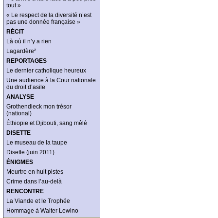
tout »
« Le respect de la diversité n’est
pas une donnée française »
RÉCIT
Là où il n’y a rien
Lagardère²
REPORTAGES
Le dernier catholique heureux
Une audience à la Cour nationale
du droit d’asile
ANALYSE
Grothendieck mon trésor
(national)
Éthiopie et Djibouti, sang mêlé
DISETTE
Le museau de la taupe
Disette (juin 2011)
ÉNIGMES
Meurtre en huit pistes
Crime dans l’au-delà
RENCONTRE
La Viande et le Trophée
Hommage à Walter Lewino