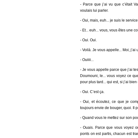
- Parce que j’ai vu que c’était V
voulais lui parler.
- Oui, mais, euh... je suis le servic
- Et... euh... vous, vous êtes une c
- Oui. Oui.
- Voilà. Je vous appelle... Moi, j’ai
- Ouiiii...
- Je vous appelle parce que j’ai t
Doumouni, le... vous voyez ce que 
pour plus tard... qui est, si j’ai bie
- Oui. C’est ça.
- Oui, et écoutez, ce que je comp
toujours envie de bouger, quoi. Il 
- Quand vous le mettez sur son pou
- Ouais. Parce que vous voyez o
ponts on est partis, chacun est tr