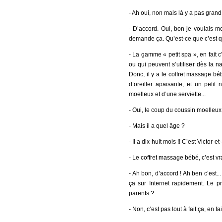
- Ah oui, non mais là y a pas grand-
- D’accord. Oui, bon je voulais 
demande ça. Qu’est-ce que c’est qu
- La gamme « petit spa », en fait 
ou qui peuvent s’utiliser dès la nai
Donc, il y a le coffret massage 
d’oreiller apaisante, et un peti
moelleux et d’une serviette...
- Oui, le coup du coussin moelleux 
- Mais il a quel âge ?
- Il a dix-huit mois !! C’est Victor-et
- Le coffret massage bébé, c’est vr
- Ah bon, d’accord ! Ah ben c’est..
ça sur Internet rapidement. Le p
parents ?
- Non, c’est pas tout à fait ça, en fait