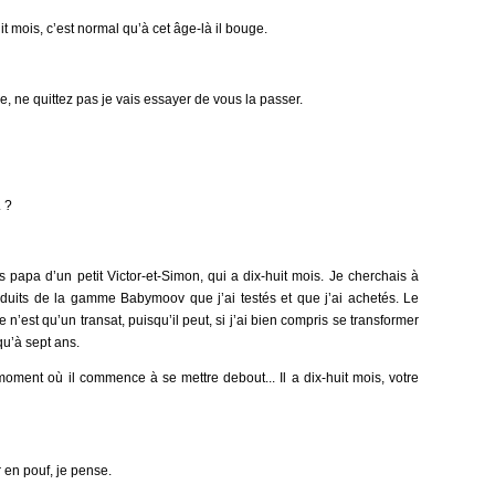
-huit mois, c’est normal qu’à cet âge-là il bouge.
ue, ne quittez pas je vais essayer de vous la passer.
. ?
 papa d’un petit Victor-et-Simon, qui a dix-huit mois. Je cherchais à
duits de la gamme Babymoov que j’ai testés et que j’ai achetés. Le
 n’est qu’un transat, puisqu’il peut, si j’ai bien compris se transformer
qu’à sept ans.
u moment où il commence à se mettre debout... Il a dix-huit mois, votre
r en pouf, je pense.