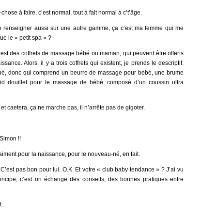
chose à faire, c’est normal, tout à fait normal à c’t’âge.
me renseigner aussi sur une autre gamme, ça c’est ma femme qui me
e le « petit spa » ?
c’est des coffrets de massage bébé ou maman, qui peuvent être offerts
ssance. Alors, il y a trois coffrets qui existent, je prends le descriptif.
bébé, donc qui comprend un beurre de massage pour bébé, une brume
t nid douillet pour le massage de bébé, composé d’un coussin ultra
et caetera, ça ne marche pas, il n’arrête pas de gigoter.
-Simon !!
aiment pour la naissance, pour le nouveau-né, en fait.
. C’est pas bon pour lui. O.K. Et votre « club baby tendance » ? J’ai vu
rincipe, c’est on échange des conseils, des bonnes pratiques entre
...