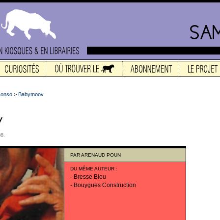
Conso
>
Babymoov
08.
PAR
ARENAUD POUN
DU MÊME AUTEUR
:
-
Bresse Bleu
-
Bouygues Construction