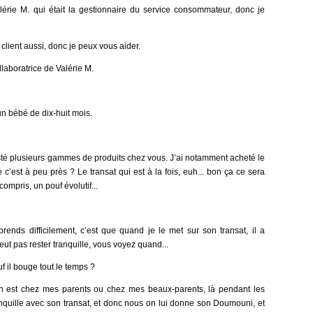
alérie M. qui était la gestionnaire du service consommateur, donc je
e client aussi, donc je peux vous aider.
ollaboratrice de Valérie M.
 un bébé de dix-huit mois.
esté plusieurs gammes de produits chez vous. J’ai notamment acheté le
c’est à peu près ? Le transat qui est à la fois, euh... bon ça ce sera
n compris, un pouf évolutif...
rends difficilement, c’est que quand je le met sur son transat, il a
peut pas rester tranquille, vous voyez quand...
f il bouge tout le temps ?
n est chez mes parents ou chez mes beaux-parents, là pendant les
anquille avec son transat, et donc nous on lui donne son Doumouni, et