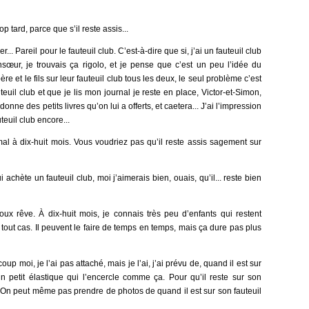
p tard, parce que s’il reste assis...
r... Pareil pour le fauteuil club. C’est-à-dire que si, j’ai un fauteuil club
nsœur, je trouvais ça rigolo, et je pense que c’est un peu l’idée du
e et le fils sur leur fauteuil club tous les deux, le seul problème c’est
euil club et que je lis mon journal je reste en place, Victor-et-Simon,
i donne des petits livres qu’on lui a offerts, et caetera... J’ai l’impression
teuil club encore...
al à dix-huit mois. Vous voudriez pas qu’il reste assis sagement sur
ui achète un fauteuil club, moi j’aimerais bien, ouais, qu’il... reste bien
doux rêve. À dix-huit mois, je connais très peu d’enfants qui restent
out cas. Il peuvent le faire de temps en temps, mais ça dure pas plus
coup moi, je l’ai pas attaché, mais je l’ai, j’ai prévu de, quand il est sur
un petit élastique qui l’encercle comme ça. Pour qu’il reste sur son
en. On peut même pas prendre de photos de quand il est sur son fauteuil