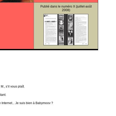
Publié dans le
numéro X
(juillet-août
2008)
M., s’il vous plaît.
tant.
ite Internet... Je suis bien à Babymoov ?