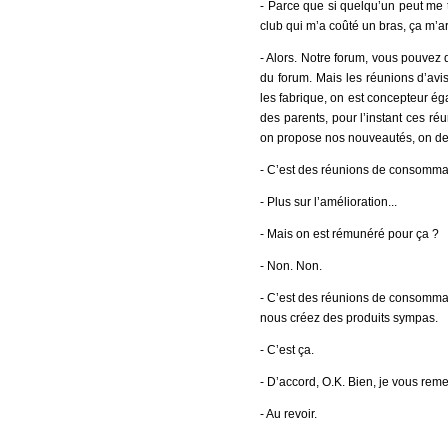
- Parce que si quelqu’un peut me t
club qui m’a coûté un bras, ça m’ar
- Alors. Notre forum, vous pouvez di
du forum. Mais les réunions d’avi
les fabrique, on est concepteur éga
des parents, pour l’instant ces ré
on propose nos nouveautés, on dema
- C’est des réunions de consomma
- Plus sur l’amélioration...
- Mais on est rémunéré pour ça ?
- Non. Non.
- C’est des réunions de consommat
nous créez des produits sympas.
- C’est ça.
- D’accord, O.K. Bien, je vous remer
- Au revoir.