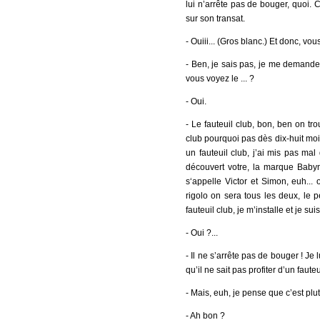
lui n’arrête pas de bouger, quoi. C
sur son transat.
- Ouiii... (Gros blanc.) Et donc, v
- Ben, je sais pas, je me demande si
vous voyez le ... ?
- Oui.
- Le fauteuil club, bon, ben on tr
club pourquoi pas dès dix-huit mois,
un fauteuil club, j’ai mis pas m
découvert votre, la marque Babymo
s‘appelle Victor et Simon, euh... o
rigolo on sera tous les deux, le p
fauteuil club, je m’installe et je su
- Oui ?...
- Il ne s’arrête pas de bouger ! Je lu
qu’il ne sait pas profiter d’un fauteu
- Mais, euh, je pense que c’est plut
- Ah bon ?