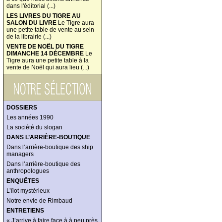
dans l'éditorial (...)
LES LIVRES DU TIGRE AU
SALON DU LIVRE
Le Tigre aura
une petite table de vente au sein
de la librairie (...)
VENTE DE NOËL DU TIGRE
DIMANCHE 14 DÉCEMBRE
Le
Tigre aura une petite table à la
vente de Noël qui aura lieu (...)
DOSSIERS
Les années 1990
La société du slogan
DANS L’ARRIÈRE-BOUTIQUE
Dans l’arrière-boutique des ship
managers
Dans l’arrière-boutique des
anthropologues
ENQUÊTES
L’îlot mystérieux
Notre envie de Rimbaud
ENTRETIENS
« J’arrive à faire face à à peu près