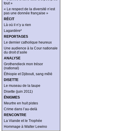
tout »
« Le respect de la diversité n’est
pas une donnée française »
RÉCIT
Là où il n’y a rien
Lagardère²
REPORTAGES
Le dernier catholique heureux
Une audience à la Cour nationale
du droit d’asile
ANALYSE
Grothendieck mon trésor
(national)
Éthiopie et Djibouti, sang mêlé
DISETTE
Le museau de la taupe
Disette (juin 2011)
ÉNIGMES
Meurtre en huit pistes
Crime dans l’au-delà
RENCONTRE
La Viande et le Trophée
Hommage à Walter Lewino