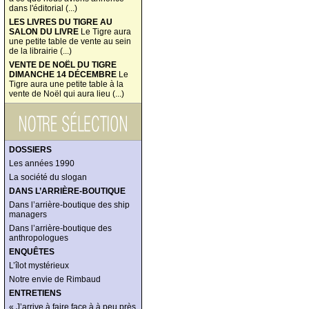
dans l'éditorial (...)
LES LIVRES DU TIGRE AU
SALON DU LIVRE
Le Tigre aura
une petite table de vente au sein
de la librairie (...)
VENTE DE NOËL DU TIGRE
DIMANCHE 14 DÉCEMBRE
Le
Tigre aura une petite table à la
vente de Noël qui aura lieu (...)
DOSSIERS
Les années 1990
La société du slogan
DANS L’ARRIÈRE-BOUTIQUE
Dans l’arrière-boutique des ship
managers
Dans l’arrière-boutique des
anthropologues
ENQUÊTES
L’îlot mystérieux
Notre envie de Rimbaud
ENTRETIENS
« J’arrive à faire face à à peu près