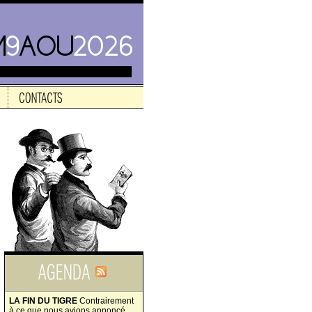
LA FIN DU TIGRE
Contrairement
à ce que nous avions annoncé