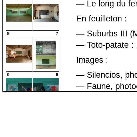
— Le long du fer
En feuilleton :
— Suburbs III (
6
7
— Toto-patate :
Images :
— Silencios, ph
8
9
— Faune, photog
Et les chroniqu
10
11
Zéo, Killoffer
Chéné, Renaud