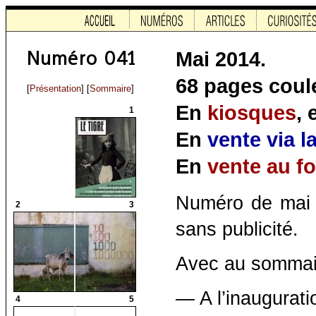
Mai 2014.
68 pages coule
[
Présentation
] [
Sommaire
]
En
kiosques
,
1
En
vente via l
En
vente au f
Numéro de mai
2
3
sans publicité.
Avec au sommai
— A l’inaugurati
4
5