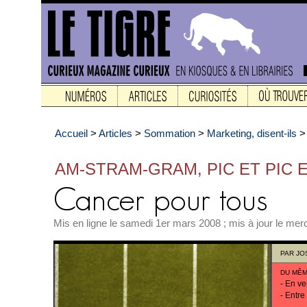
Accueil
>
Articles
>
Sommation
>
Marketing, disent-ils
AM-STRAM-GRAM, PIC ET PIC
Mis en ligne le samedi 1er mars 2008 ; mis à jour le mer
PAR
JO
DU MÊM
-
En ver
-
Entre