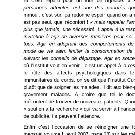
Et c’est reparti pour un tour de rigolade.
« 
personnes atteintes est une des priorités quot
mmoui, c’est sûr, ça redonne espoir quand on a 
est pas seul, quel réconfort !
« mais rappeler l’am
plus que jamais, une nécessité. L’appel à la res
invitation à agir de diverses manières pour soi
tous. Agir en adoptant des comportements de p
mode de vie sain, limiter la consommation de t
suivant les conseils de dépistage. Agir en sout
où l’Institut veut en venir : c’est un appel à la
res
le rôle des affects psychologiques dans l
immunitaires du corps, on se dit que l’Institut 
plutôt que de soigner les malades, il dit aux bien
gravement malades. À croire que tel le doct
mécontent de trouver de nouveaux patients. Quoi 
« soutien à la recherche » qui va servir à finan
de publicité, ils peuvent l’attendre.
Enfin c’est l’occasion de se réindigner une f
mensuel volume I, avril 2007, page 28] sur les m