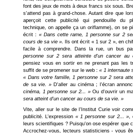
font des jeux de mots à deux francs six sous. Br
s’attend pas à grand-chose. Autant dire que lors
aperçoit cette publicité qui pendouille du 
technique, on appelle ça un oriflamme), on se pi
écrit :
« Dans cette rame, 1 personne sur 2 ser
cours de sa vie ».
Ils ont écrit « 1 sur 2 », en ch
facile à comprendre. Dans la rue, un bus p
personne sur 2 sera atteinte d’un cancer au
pensiez vous en sortir en ne prenant pas les 
suffit de se promener sur le web :
« 1 internaute s
« Dans votre famille, 1 personne sur 2 sera att
de sa vie. »
D’aller au cinéma ; l’écran annon
cinéma, 1 personne sur 2... »
Ou d’ouvrir un m
sera atteint d’un cancer au cours de sa vie. »
Vite, aller sur le site de l’Institut Curie voir com
publicité. L’expression
« 1 personne sur 2... »
,
leurs scientifiques ? Puisqu’on ose espérer que c’
Accrochez-vous, lecteurs statisticiens - vous êt