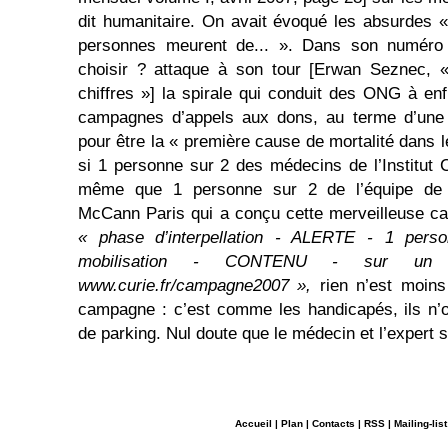
dit humanitaire. On avait évoqué les absurdes 
personnes meurent de... ». Dans son numér
choisir ? attaque à son tour [Erwan Seznec,
chiffres »] la spirale qui conduit des ONG à enf
campagnes d’appels aux dons, au terme d’une
pour être la « première cause de mortalité dans 
si 1 personne sur 2 des médecins de l’Institut 
même que 1 personne sur 2 de l’équipe de pu
McCann Paris qui a conçu cette merveilleuse c
« phase d’interpellation - ALERTE - 1 pers
mobilisation - CONTENU - sur un si
www.curie.fr/campagne2007 »,
rien n’est moins
campagne : c’est comme les handicapés, ils n’
de parking. Nul doute que le médecin et l’expert 
Accueil
|
Plan
|
Contacts
|
RSS
|
Mailing-list