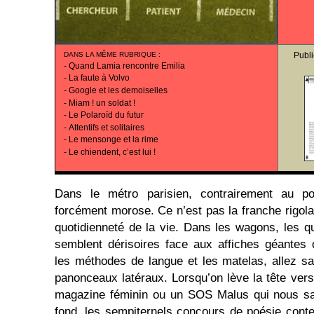
DANS LA MÊME RUBRIQUE
:
Publi
-
Quand Lamia rencontre Emilia
-
La faute à Volvo
-
Google et les demoiselles
-
Miam ! un soldat !
-
Le Polaroïd du futur
-
Attentifs et solitaires
-
Le mensonge et la rime
-
Le chiendent, c’est lui !
Dans le métro parisien, contrairement au po
forcément morose. Ce n’est pas la franche rigola
quotidienneté de la vie. Dans les wagons, les q
semblent dérisoires face aux affiches géantes d
les méthodes de langue et les matelas, allez sav
panonceaux latéraux. Lorsqu’on lève la tête vers
magazine féminin ou un SOS Malus qui nous sal
fond, les sempiternels concours de poésie cont