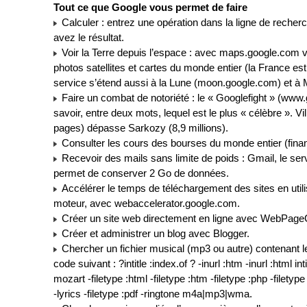
Tout ce que Google vous permet de faire
Calculer : entrez une opération dans la ligne de recher
avez le résultat.
Voir la Terre depuis l’espace : avec maps.google.com 
photos satellites et cartes du monde entier (la France e
service s’étend aussi à la Lune (moon.google.com) et à
Faire un combat de notoriété : le « Googlefight » (www
savoir, entre deux mots, lequel est le plus « célèbre ». Vi
pages) dépasse Sarkozy (8,9 millions).
Consulter les cours des bourses du monde entier (fina
Recevoir des mails sans limite de poids : Gmail, le ser
permet de conserver 2 Go de données.
Accélérer le temps de téléchargement des sites en utili
moteur, avec webaccelerator.google.com.
Créer un site web directement en ligne avec WebPageC
Créer et administrer un blog avec Blogger.
Chercher un fichier musical (mp3 ou autre) contenant le
code suivant : ?intitle :index.of ? -inurl :htm -inurl :html int
mozart -filetype :html -filetype :htm -filetype :php -filetype
-lyrics -filetype :pdf -ringtone m4a|mp3|wma.