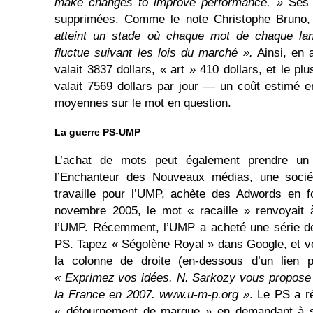
make changes to improve performance. »
Ses p
supprimées. Comme le note Christophe Bruno
atteint un stade où chaque mot de chaque la
fluctue suivant les lois du marché ».
Ainsi, en 
valait 3837 dollars, « art » 410 dollars, et le plus
valait 7569 dollars par jour — un coût estimé 
moyennes sur le mot en question.
La guerre PS-UMP
L’achat de mots peut également prendre un 
l’Enchanteur des Nouveaux médias, une socié
travaille pour l’UMP, achète des Adwords en fo
novembre 2005, le mot « racaille » renvoyait à
l’UMP. Récemment, l’UMP a acheté une série de
PS. Tapez « Ségolène Royal » dans Google, et vo
la colonne de droite (en-dessous d’un lien 
« Exprimez vos idées. N. Sarkozy vous propose 
la France en 2007. www.u-m-p.org »
. Le PS a r
« détournement de marque » en demandant à ses