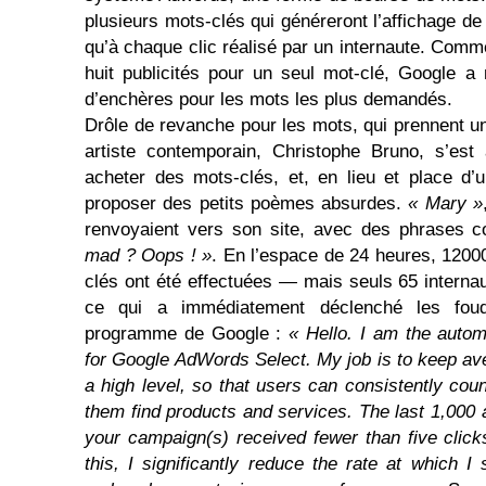
plusieurs mots-clés qui généreront l’affichage de
qu’à chaque clic réalisé par un internaute. Comme
huit publicités pour un seul mot-clé, Google 
d’enchères pour les mots les plus demandés.
Drôle de revanche pour les mots, qui prennent 
artiste contemporain, Christophe Bruno, s’est
acheter des mots-clés, et, en lieu et place d’
proposer des petits poèmes absurdes.
« Mary »
renvoyaient vers son site, avec des phrases
mad ? Oops ! »
. En l’espace de 24 heures, 1200
clés ont été effectuées — mais seuls 65 internau
ce qui a immédiatement déclenché les foud
programme de Google :
« Hello. I am the auto
for Google AdWords Select. My job is to keep ave
a high level, so that users can consistently co
them find products and services. The last 1,000 
your campaign(s) received fewer than five click
this, I significantly reduce the rate at which