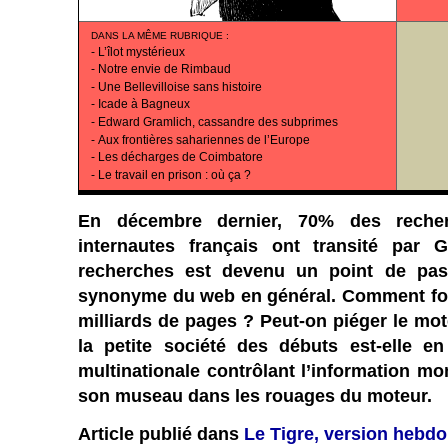
DANS LA MÊME RUBRIQUE
:
-
L’îlot mystérieux
-
Notre envie de Rimbaud
-
Une Bellevilloise sans histoire
-
Icade à Bagneux
-
Edward Gramlich, cassandre des subprimes
-
Aux frontières sahariennes de l’Europe
-
Les décharges de Coimbatore
-
Le travail en prison : où ça ?
En décembre dernier, 70% des recher
internautes français ont transité par
recherches est devenu un point de pas
synonyme du web en général. Comment fon
milliards de pages ? Peut-on piéger le mo
la petite société des débuts est-elle e
multinationale contrôlant l’information m
son museau dans les rouages du moteur.
Article publié dans
Le Tigre, version hebdo