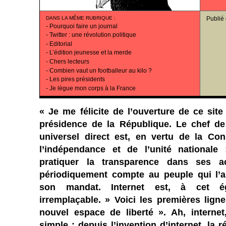
DANS LA MÊME RUBRIQUE
:
Publié
-
Pourquoi faire un journal
-
Twitter : une révolution politique
-
Editorial
-
L’édition jeunesse et la merde
-
Chers lecteurs
-
Combien vaut un footballeur au kilo ?
-
Les pires présidents
-
Je lègue mon corps à la France
« Je me félicite de l’ouverture de ce site
présidence de la République. Le chef de 
universel direct est, en vertu de la Cons
l’indépendance et de l’unité nationale 
pratiquer la transparence dans ses ac
périodiquement compte au peuple qui l’a
son mandat. Internet est, à cet é
irremplaçable. » Voici les premières ligne
nouvel espace de liberté ». Ah, internet,
simple : depuis l’invention d’internet, la 