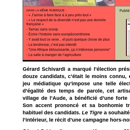
DANS LA MÊME RUBRIQUE
:
Publié
-
« J’arrive à faire face à à peu près tout »
-
« Le respect de la diversité n’est pas une donnée
française »
-
Tarnac sans scoop
-
Écrire l’histoire sans européocentrisme
-
Y avait tout ce sexe... et puis quelque chose de plus
-
La tendresse, c’est pas interdit
-
"Une Afrique éblouissante, ça n’intéresse personne"
-
La salle à manger de l’agriculture
Gérard Schivardi a marqué l’élection prés
douze candidats, c’était le moins connu, 
jeu médiatique qu’impose une telle élec
d’égalité des temps de parole, cet arti
village de l’Aude, a bénéficié d’une forte
Son accent prononcé et sa bonhomie tr
habituel des candidats.
Le Tigre
a souhaité 
l’intérieur, le récit d’une campagne hors-n