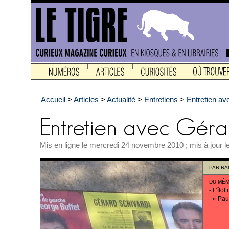
Accueil
>
Articles
>
Actualité
>
Entretiens
>
Entretien av
Mis en ligne le mercredi 24 novembre 2010 ; mis à jour 
PAR
RA
DU MÊM
-
L’îlot
-
« Pau