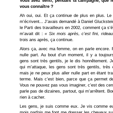
Vous avez senti, pendant la campagne, que 
vous connaître ?
Ah oui, oui. Et ça continue de plus en plus. L
m’écrivent... J’avais demandé à Daniel Gluckstein
le Parti des travailleurs en 2002, comment ça s’ét
m’avait dit :
« Six mois après, c’est fini, rideau
trois ans après, ça continue.
Alors ça, avec ma femme, on en parle encore. P
nulle part. Au bout d’un moment, il y a toujour
gens sont très gentils, je le dis honnêtement. J
qui m’attaque, les gens sont très gentils, très 
mais je ne peux plus aller nulle part en étant tr
terme. Mais c’est bien, parce que ça permet d
Vous ne pouvez pas vous imaginer, c’est des cen
parle pas de dizaines, partout, qui m’arrêtent. Bon,
rien à cacher.
Les gens, je suis comme eux. Je vis comme eux,
mois parfois me font me dresser les cheveux sur 