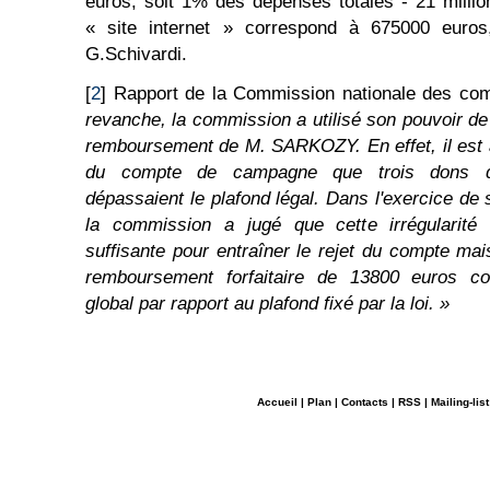
euros, soit 1% des dépenses totales - 21 million
« site internet » correspond à 675000 euros
G.Schivardi.
[
2
] Rapport de la Commission nationale des c
revanche, la commission a utilisé son pouvoir d
remboursement de M. SARKOZY. En effet, il est ap
du compte de campagne que trois dons d
dépassaient le plafond légal. Dans l'exercice de 
la commission a jugé que cette irrégularité n
suffisante pour entraîner le rejet du compte ma
remboursement forfaitaire de 13800 euros co
global par rapport au plafond fixé par la loi. »
Accueil
|
Plan
|
Contacts
|
RSS
|
Mailing-list