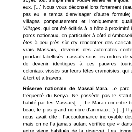
soyez tout simplement vous-mêmes et enjoué, q
eux. [...] Nous vous déconseillons fortement (sau
pas eu le temps d’envisager d’autre formule) 
villages pompeusement et ironiquement qua
Villages
, qui ont été édifiés à la hâte à proximit
parcs nationaux, en particulier à côté d’Ambose
êtes à peu près sûr d’y rencontrer des carica
vrais Massaïs, devenus des automates confec
pourtant labellisés massaïs sous les ordres de
de devenir identiques à ces pauvres touris
coloniaux vissés sur leurs têtes cramoisies, qui u
à tort et à travers.
Réserve nationale de Massaï-Mara.
Le parc l
fréquenté du Kenya. Ne possède pas le statut
habité par les Massaïs[...]. Le Mara concentre to
beau, le plus grand nombre d’animaux...) [...] I
nous avait dite : l’accoutumance incroyable de
mais on ne l’a jamais autant vérifiée que « da
entre vieux habitués de la réserve). Les lionn