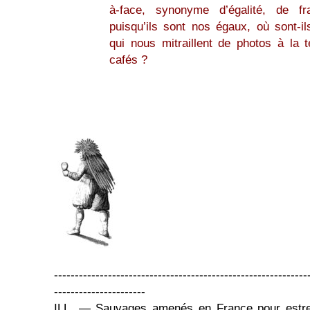
à-face, synonyme d’égalité, de fra
puisqu’ils sont nos égaux, où sont-i
qui nous mitraillent de photos à la 
cafés ?
-------------------------------------------------------------
----------------------
ILL. — Sauvages amenés en France pour estre i