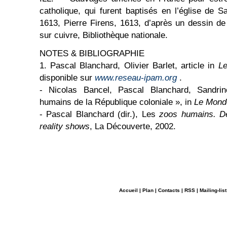
catholique, qui furent baptisés en l’église de Sai
1613, Pierre Firens, 1613, d’après un dessin d
sur cuivre, Bibliothèque nationale.
NOTES & BIBLIOGRAPHIE
1. Pascal Blanchard, Olivier Barlet, article in
L
disponible sur
www.reseau-ipam.org
.
- Nicolas Bancel, Pascal Blanchard, Sandr
humains de la République coloniale », in
Le Mond
- Pascal Blanchard (dir.), Les
zoos humains. De
reality shows
, La Découverte, 2002.
Accueil
|
Plan
|
Contacts
|
RSS
|
Mailing-list