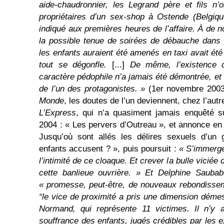
aide-chaudronnier, les Legrand père et fils n
propriétaires d’un sex-shop à Ostende (Belgiq
indiqué aux premières heures de l’affaire. À de 
la possible tenue de soirées de débauche dans
les enfants auraient été amenés en taxi avait ét
tout se dégonfle.
[...]
De même, l’existence 
caractère pédophile n’a jamais été démontrée, et
de l’un des protagonistes. »
(1er novembre 2003
Monde
, les doutes de l’un deviennent, chez l’autr
L’Express
, qui n’a quasiment jamais enquêté sur 
2004 : « Les pervers d’Outreau », et annonce en c
Jusqu’où sont allés les délires sexuels d’un 
enfants accusent ? », puis poursuit :
« S’immerge
l’intimité de ce cloaque. Et crever la bulle vicié
cette banlieue ouvrière. » Et Delphine Sauba
« promesse, peut-être, de nouveaux rebondissem
“le vice de proximité a pris une dimension déme
Normand, qui représente 11 victimes. Il n’y 
souffrance des enfants, jugés crédibles par les 