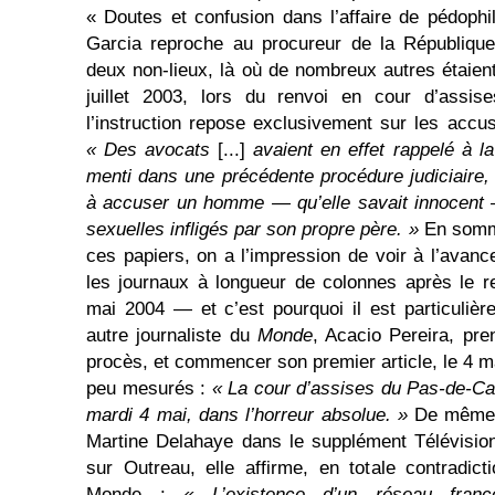
« Doutes et confusion dans l’affaire de pédophi
Garcia reproche au procureur de la Républiqu
deux non-lieux, là où de nombreux autres étaient
juillet 2003, lors du renvoi en cour d’assises
l’instruction repose exclusivement sur les acc
« Des avocats
[...]
avaient en effet rappelé à l
menti dans une précédente procédure judiciaire, e
à accuser un homme — qu’elle savait innocent 
sexuelles infligés par son propre père. »
En somme
ces papiers, on a l’impression de voir à l’avan
les journaux à longueur de colonnes après le 
mai 2004 — et c’est pourquoi il est particuliè
autre journaliste du
Monde
, Acacio Pereira, pre
procès, et commencer son premier article, le 4 m
peu mesurés :
« La cour d’assises du Pas-de-Cal
mardi 4 mai, dans l’horreur absolue. »
De même, 
Martine Delahaye dans le supplément Télévisi
sur Outreau, elle affirme, en totale contradic
Monde :
« L’existence d’un réseau fran