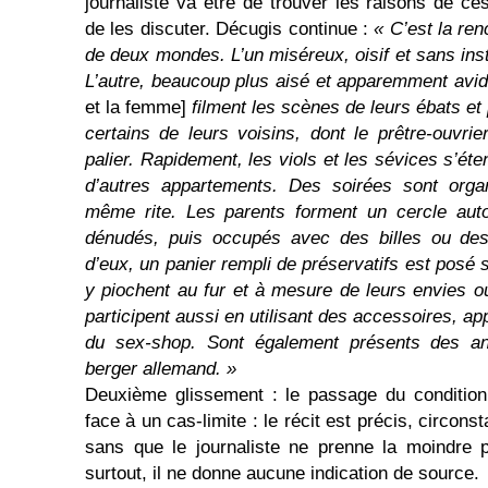
journaliste va être de trouver les raisons de ce
de les discuter. Décugis continue :
« C’est la re
de deux mondes. L’un miséreux, oisif et sans instr
L’autre, beaucoup plus aisé et apparemment avi
et la femme]
filment les scènes de leurs ébats e
certains de leurs voisins, dont le prêtre-ouvri
palier. Rapidement, les viols et les sévices s’éte
d’autres appartements. Des soirées sont organ
même rite. Les parents forment un cercle auto
dénudés, puis occupés avec des billes ou des
d’eux, un panier rempli de préservatifs est posé
y piochent au fur et à mesure de leurs envies 
participent aussi en utilisant des accessoires, ap
du sex-shop. Sont également présents des a
berger allemand. »
Deuxième glissement : le passage du condition
face à un cas-limite : le récit est précis, circon
sans que le journaliste ne prenne la moindre pr
surtout, il ne donne aucune indication de source.