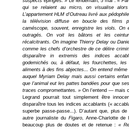
suspects épinglés. »
Le lendemain, 5 mai :
« Par
qui se relaient au micro, on visualise alors
L’appartement HLM d’Outreau livré aux pédophile
la télévision diffuse en boucle des films p
caméscope, souvent, enregistre les viols. On e
outragés. On voit les bâtons et les ceintu
récalcitrants. On imagine Thierry Delay ou Dani
comme les chefs d’orchestre de ce délire crimin
disparaître in extremis des indices accab
godemichés ou, à défaut, les fourchettes, les 
aliments à des fins abjectes... On entend même
auquel Myriam Delay mais aussi certains enfant
que l’animal eut les pattes bandées pour que ses
traces compromettantes. »
On l’entend — mais o
Legrand pourrait tout simplement être innocent
disparaître tous les indices accablants (« accab
superbe passe-passe...). D’autant que, plus de
autre journaliste du
Figaro
, Anne-Charlotte de 
beaucoup plus de doutes et de retenue :
« Re