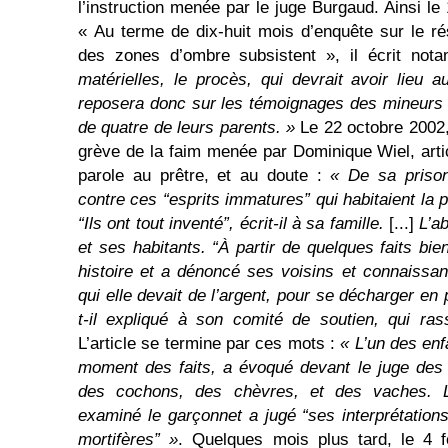
l’instruction menée par le juge Burgaud. Ainsi le 
« Au terme de dix-huit mois d’enquête sur le r
des zones d’ombre subsistent », il écrit no
matérielles, le procès, qui devrait avoir lieu
reposera donc sur les témoignages des mineurs 
de quatre de leurs parents. »
Le 22 octobre 2002, 
grève de la faim menée par Dominique Wiel, arti
parole au prêtre, et au doute :
« De sa priso
contre ces “esprits immatures” qui habitaient la p
“Ils ont tout inventé”, écrit-il à sa famille.
[...]
L’a
et ses habitants. “À partir de quelques faits bi
histoire et a dénoncé ses voisins et connaissan
qui elle devait de l’argent, pour se décharger en p
t-il expliqué à son comité de soutien, qui ra
L’article se termine par ces mots :
« L’un des enf
moment des faits, a évoqué devant le juge des
des cochons, des chèvres, et des vaches. L’
examiné le garçonnet a jugé “ses interprétations
mortifères” »
. Quelques mois plus tard, le 4 fé