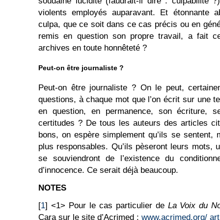
soudaine lucidité (faudrait-il dire : culpabilité
violents employés auparavant. Et étonnante 
culpa, que ce soit dans ce cas précis ou en génér
remis en question son propre travail, a fait c
archives en toute honnêteté ?
Peut-on être journaliste ?
Peut-on être journaliste ? On le peut, certai
questions, à chaque mot que l’on écrit sur une te
en question, en permanence, son écriture, s
certitudes ? De tous les auteurs des articles ci
bons, on espère simplement qu’ils se sentent, 
plus responsables. Qu’ils pèseront leurs mots, u
se souviendront de l’existence du conditionn
d’innocence. Ce serait déjà beaucoup.
NOTES
[
1
] <1> Pour le cas particulier de
La Voix du N
Cara sur le site d’Acrimed :
www.acrimed.org/ art