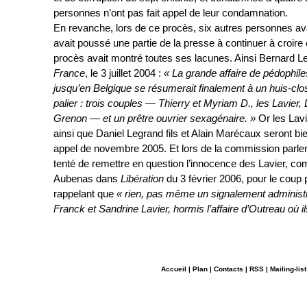
personnes n’ont pas fait appel de leur condamnation.
En revanche, lors de ce procès, six autres personnes a
avait poussé une partie de la presse à continuer à croire e
procès avait montré toutes ses lacunes. Ainsi Bernard L
France
, le 3 juillet 2004 :
« La grande affaire de pédophiles
jusqu’en Belgique se résumerait finalement à un huis-clo
palier : trois couples — Thierry et Myriam D., les Lavier,
Grenon — et un prêtre ouvrier sexagénaire. »
Or les Lavi
ainsi que Daniel Legrand fils et Alain Marécaux seront bi
appel de novembre 2005. Et lors de la commission parle
tenté de remettre en question l’innocence des Lavier, com
Aubenas dans
Libération
du 3 février 2006, pour le coup 
rappelant que
« rien, pas même un signalement administra
Franck et Sandrine Lavier, hormis l’affaire d’Outreau où il
Accueil
|
Plan
|
Contacts
|
RSS
|
Mailing-list