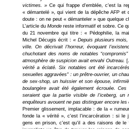
victimes. »
Ce qui frappe d’emblée, c’est la rep
« démantelé », qui vient de la dépêche AFP et qu
doute : on ne peut « démanteler » que quelque ch
L’article du
Monde
reste informatif et sobre. Ce q
du 21 novembre qui titre : « Pédophilie, la ma
Michel Décugis écrit :
« Depuis plusieurs mois,
ville. On décrivait l’horreur, évoquant l’existe
chuchotant des noms de notables “compromis” 
atmosphère de suspicion avait envahi Outreau.
[
vérité a éclaté. Six notables ont été incarcéré
sexuelles aggravées” : un prêtre-ouvrier, un chau
de sex-shop, un huissier et son épouse, infirmièr
boulangère avait été également écrouée. Ces d
seraient que la partie visible de l’iceberg, un
enquêteurs avouent ne pas distinguer encore les 
Premier glissement, implacable : de la « rumeur
fonde la « vérité », c’est l’incarcération : si l
gens en prison, c’est qu’il a des raisons de le 