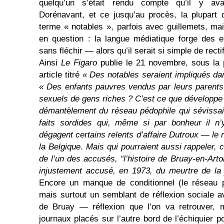
quelqu’un s’était rendu compte qu’il y ava
Dorénavant, et ce jusqu’au procès, la plupart d
terme « notables », parfois avec guillemets, ma
en question : la langue médiatique forge des e
sans fléchir — alors qu’il serait si simple de rectifi
Ainsi
Le Figaro
publie le 21 novembre, sous la
article titré
« Des notables seraient impliqués da
« Des enfants pauvres vendus par leurs parents 
sexuels de gens riches ? C’est ce que développe 
démantèlement du réseau pédophile qui sévissai
faits sordides qui, même si par bonheur il n
dégagent certains relents d’affaire Dutroux — le 
la Belgique. Mais qui pourraient aussi rappeler,
de l’un des accusés, “l’histoire de Bruay-en-Artoi
injustement accusé, en 1973, du meurtre de la 
Encore un manque de conditionnel (le réseau 
mais surtout un semblant de réflexion sociale av
de Bruay — réflexion que l’on va retrouver, 
journaux placés sur l’autre bord de l’échiquier p