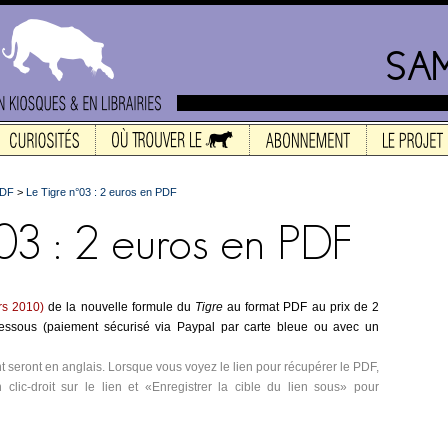
PDF
>
Le Tigre n°03 : 2 euros en PDF
rs 2010)
de la nouvelle formule du
Tigre
au format PDF au prix de 2
-dessous (paiement sécurisé via Paypal par carte bleue ou avec un
t seront en anglais. Lorsque vous voyez le lien pour récupérer le PDF,
n clic-droit sur le lien et «Enregistrer la cible du lien sous» pour