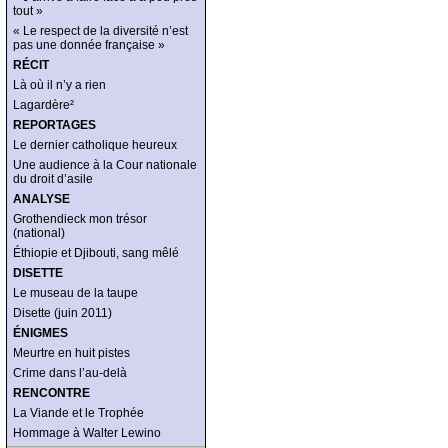
tout »
« Le respect de la diversité n’est
pas une donnée française »
RÉCIT
Là où il n’y a rien
Lagardère²
REPORTAGES
Le dernier catholique heureux
Une audience à la Cour nationale
du droit d’asile
ANALYSE
Grothendieck mon trésor
(national)
Éthiopie et Djibouti, sang mêlé
DISETTE
Le museau de la taupe
Disette (juin 2011)
ÉNIGMES
Meurtre en huit pistes
Crime dans l’au-delà
RENCONTRE
La Viande et le Trophée
Hommage à Walter Lewino