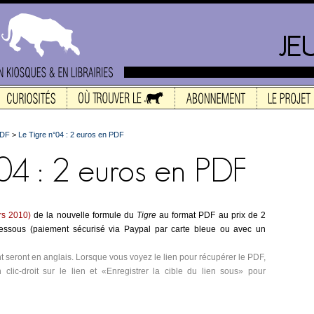
PDF
>
Le Tigre n°04 : 2 euros en PDF
rs 2010)
de la nouvelle formule du
Tigre
au format PDF au prix de 2
-dessous (paiement sécurisé via Paypal par carte bleue ou avec un
t seront en anglais. Lorsque vous voyez le lien pour récupérer le PDF,
n clic-droit sur le lien et «Enregistrer la cible du lien sous» pour