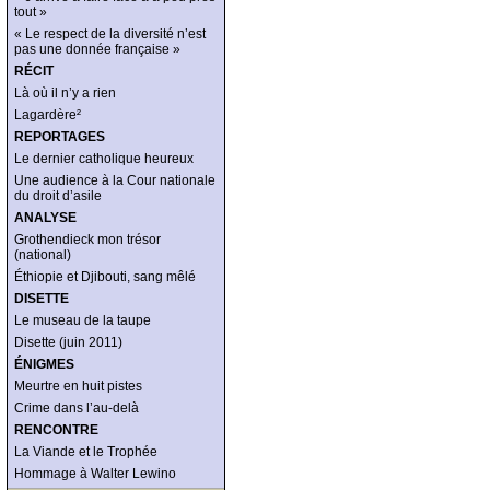
tout »
« Le respect de la diversité n’est
pas une donnée française »
RÉCIT
Là où il n’y a rien
Lagardère²
REPORTAGES
Le dernier catholique heureux
Une audience à la Cour nationale
du droit d’asile
ANALYSE
Grothendieck mon trésor
(national)
Éthiopie et Djibouti, sang mêlé
DISETTE
Le museau de la taupe
Disette (juin 2011)
ÉNIGMES
Meurtre en huit pistes
Crime dans l’au-delà
RENCONTRE
La Viande et le Trophée
Hommage à Walter Lewino