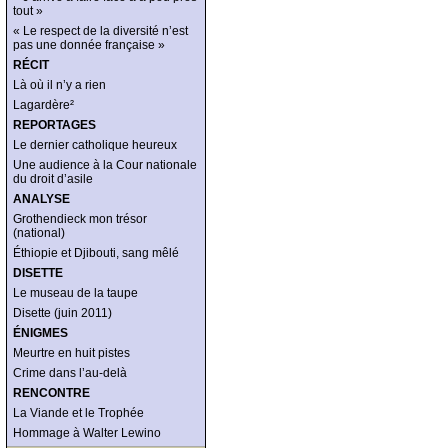
tout »
« Le respect de la diversité n’est
pas une donnée française »
RÉCIT
Là où il n’y a rien
Lagardère²
REPORTAGES
Le dernier catholique heureux
Une audience à la Cour nationale
du droit d’asile
ANALYSE
Grothendieck mon trésor
(national)
Éthiopie et Djibouti, sang mêlé
DISETTE
Le museau de la taupe
Disette (juin 2011)
ÉNIGMES
Meurtre en huit pistes
Crime dans l’au-delà
RENCONTRE
La Viande et le Trophée
Hommage à Walter Lewino