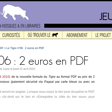
PDF
>
Le Tigre n°06 : 2 euros en PDF
s à jour le jeudi 22 avril 2010.
il 2010)
de la nouvelle formule du
Tigre
au format PDF au prix de 2
-dessous (paiement sécurisé via Paypal par carte bleue ou avec un
t seront en anglais. Lorsque vous voyez le lien pour récupérer le PDF,
n clic-droit sur le lien et «Enregistrer la cible du lien sous» pour