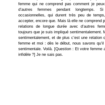
femme qui ne comprend pas comment je peux a
d’autres femmes pendant longtemps. Si 
occasionnelles, qui durent très peu de temps, 
accepter, encore que. Mais là elle ne comprend p
relations de longue durée avec d’autres fem
toujours que je suis impliqué sentimentalement. 
sentimentalement, et de plus c’est une relation qu
femme et moi : dès le début, nous savons qu’il 
sentimentale. Voilà. [Question : Et votre femm
infidèle ?] Je ne sais pas.