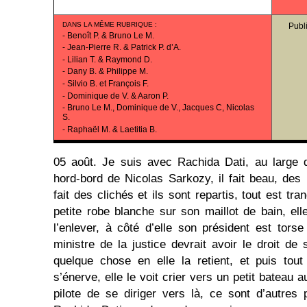
DANS LA MÊME RUBRIQUE
:
Publ
-
Benoît P. & Bruno Le M.
-
Jean-Pierre R. & Patrick P. d’A.
-
Lilian T. & Raymond D.
-
Dany B. & Philippe M.
-
Silvio B. et François F.
-
Dominique de V. & Aaron P.
-
Bruno Le M., Dominique de V., Jacques C, Nicolas
S.
-
Raphaël M. & Laetitia B.
05 août. Je suis avec Rachida Dati, au large 
hord-bord de Nicolas Sarkozy, il fait beau, des
fait des clichés et ils sont repartis, tout est tr
petite robe blanche sur son maillot de bain, el
l’enlever, à côté d’elle son président est tor
ministre de la justice devrait avoir le droit de
quelque chose en elle la retient, et puis tou
s’énerve, elle le voit crier vers un petit bateau 
pilote de se diriger vers là, ce sont d’autres