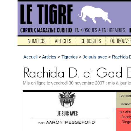
Accueil
>
Articles
>
Tigreries
>
Je suis avec
>
Rachida D
Mis en ligne le vendredi 30 novembre 2007 ; mis à jour 
PAR
AA
Licence
DU MÊM
-
Jocel
-
Diego