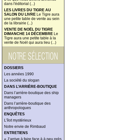
dans l'éditorial (...)
LES LIVRES DU TIGRE AU
SALON DU LIVRE
Le Tigre aura
une petite table de vente au sein
de la librairie (...)
VENTE DE NOËL DU TIGRE
DIMANCHE 14 DÉCEMBRE
Le
Tigre aura une petite table à la
vente de Noël qui aura lieu (...)
DOSSIERS
Les années 1990
La société du slogan
DANS L’ARRIÈRE-BOUTIQUE
Dans l’arrière-boutique des ship
managers
Dans l’arrière-boutique des
anthropologues
ENQUÊTES
L’îlot mystérieux
Notre envie de Rimbaud
ENTRETIENS
« J’arrive à faire face à à peu près