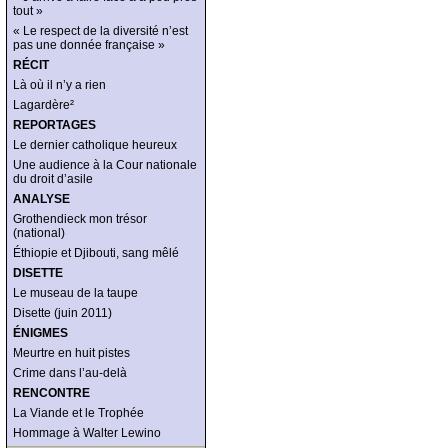
tout »
« Le respect de la diversité n’est
pas une donnée française »
RÉCIT
Là où il n’y a rien
Lagardère²
REPORTAGES
Le dernier catholique heureux
Une audience à la Cour nationale
du droit d’asile
ANALYSE
Grothendieck mon trésor
(national)
Éthiopie et Djibouti, sang mêlé
DISETTE
Le museau de la taupe
Disette (juin 2011)
ÉNIGMES
Meurtre en huit pistes
Crime dans l’au-delà
RENCONTRE
La Viande et le Trophée
Hommage à Walter Lewino