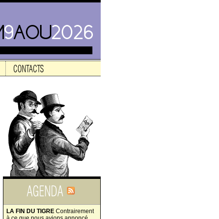
LA FIN DU TIGRE
Contrairement
à ce que nous avions annoncé