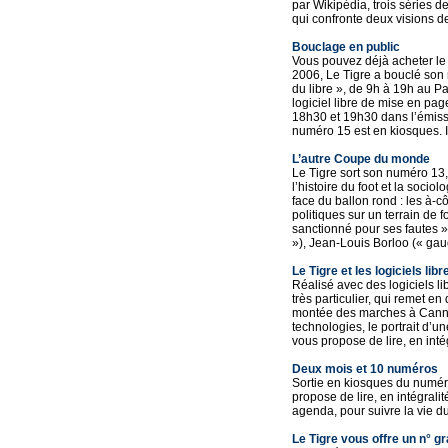
par Wikipédia, trois séries d
qui confronte deux visions de
Bouclage en public
Vous pouvez déjà acheter le 
2006, Le Tigre a bouclé son n
du libre », de 9h à 19h au P
logiciel libre de mise en pag
18h30 et 19h30 dans l’émissi
numéro 15 est en kiosques. Il
L’autre Coupe du monde
Le Tigre sort son numéro 13,
l’histoire du foot et la socio
face du ballon rond : les à-c
politiques sur un terrain de 
sanctionné pour ses fautes »
»), Jean-Louis Borloo (« gauch
Le Tigre et les logiciels libr
Réalisé avec des logiciels li
très particulier, qui remet e
montée des marches à Cannes
technologies, le portrait d’
vous propose de lire, en intég
Deux mois et 10 numéros
Sortie en kiosques du numéro
propose de lire, en intégrali
agenda, pour suivre la vie du
Le Tigre vous offre un n° gr