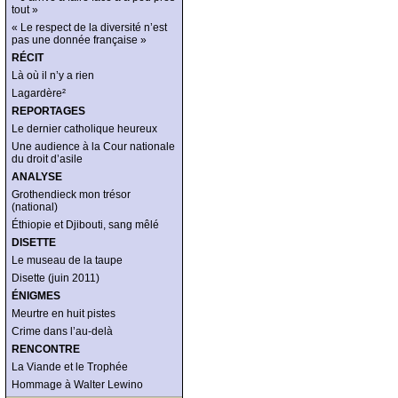
tout »
« Le respect de la diversité n’est
pas une donnée française »
RÉCIT
Là où il n’y a rien
Lagardère²
REPORTAGES
Le dernier catholique heureux
Une audience à la Cour nationale
du droit d’asile
ANALYSE
Grothendieck mon trésor
(national)
Éthiopie et Djibouti, sang mêlé
DISETTE
Le museau de la taupe
Disette (juin 2011)
ÉNIGMES
Meurtre en huit pistes
Crime dans l’au-delà
RENCONTRE
La Viande et le Trophée
Hommage à Walter Lewino