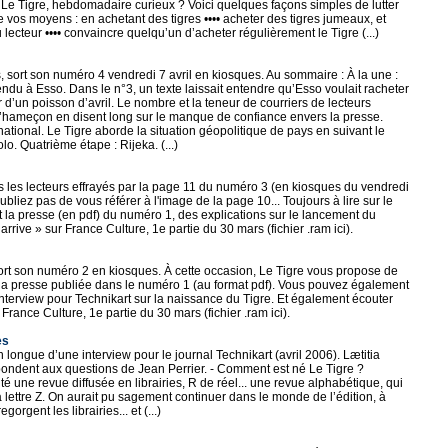
 Le Tigre, hebdomadaire curieux ? Voici quelques façons simples de lutter
e vos moyens : en achetant des tigres •••• acheter des tigres jumeaux, et
 lecteur •••• convaincre quelqu’un d’acheter régulièrement le Tigre (...)
rs, sort son numéro 4 vendredi 7 avril en kiosques. Au sommaire : À la une :
endu à Esso. Dans le n°3, un texte laissait entendre qu’Esso voulait racheter
ûr d’un poisson d’avril. Le nombre et la teneur de courriers de lecteurs
l’hameçon en disent long sur le manque de confiance envers la presse.
ernational. Le Tigre aborde la situation géopolitique de pays en suivant le
o. Quatrième étape : Rijeka. (...)
 les lecteurs effrayés par la page 11 du numéro 3 (en kiosques du vendredi
oubliez pas de vous référer à l'image de la page 10... Toujours à lire sur le
et la presse (en pdf) du numéro 1, des explications sur le lancement du
t arrive » sur France Culture, 1e partie du 30 mars (fichier .ram ici).
ort son numéro 2 en kiosques. À cette occasion, Le Tigre vous propose de
t la presse publiée dans le numéro 1 (au format pdf). Vous pouvez également
 interview pour Technikart sur la naissance du Tigre. Et également écouter
 France Culture, 1e partie du 30 mars (fichier .ram ici).
es
on longue d’une interview pour le journal Technikart (avril 2006). Lætitia
pondent aux questions de Jean Perrier. - Comment est né Le Tigre ?
é une revue diffusée en librairies, R de réel... une revue alphabétique, qui
 lettre Z. On aurait pu sagement continuer dans le monde de l’édition, à
gorgent les librairies... et (...)