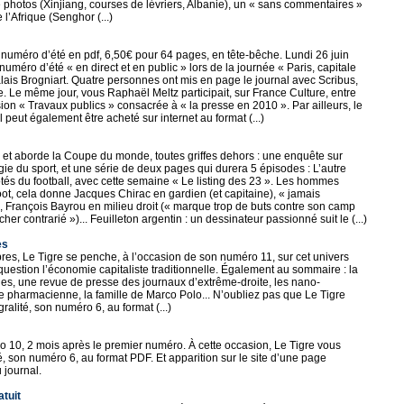
e photos (Xinjiang, courses de lévriers, Albanie), un « sans commentaires »
 l’Afrique (Senghor (...)
numéro d’été en pdf, 6,50€ pour 64 pages, en tête-bêche. Lundi 26 juin
uméro d’été « en direct et en public » lors de la journée « Paris, capitale
alais Brogniart. Quatre personnes ont mis en page le journal avec Scribus,
e. Le même jour, vous Raphaël Meltz participait, sur France Culture, entre
on « Travaux publics » consacrée à « la presse en 2010 ». Par ailleurs, le
 peut également être acheté sur internet au format (...)
 et aborde la Coupe du monde, toutes griffes dehors : une enquête sur
logie du sport, et une série de deux pages qui durera 5 épisodes : L’autre
ôtés du football, avec cette semaine « Le listing des 23 ». Les hommes
foot, cela donne Jacques Chirac en gardien (et capitaine), « jamais
, François Bayrou en milieu droit (« marque trop de buts contre son camp
er contrarié »)... Feuilleton argentin : un dessinateur passionné suit le (...)
es
bres, Le Tigre se penche, à l’occasion de son numéro 11, sur cet univers
n question l’économie capitaliste traditionnelle. Également au sommaire : la
, une revue de presse des journaux d’extrême-droite, les nano-
une pharmacienne, la famille de Marco Polo... N’oubliez pas que Le Tigre
ralité, son numéro 6, au format (...)
 10, 2 mois après le premier numéro. À cette occasion, Le Tigre vous
té, son numéro 6, au format PDF. Et apparition sur le site d’une page
 journal.
atuit