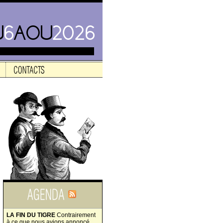
LA FIN DU TIGRE
Contrairement
à ce que nous avions annoncé