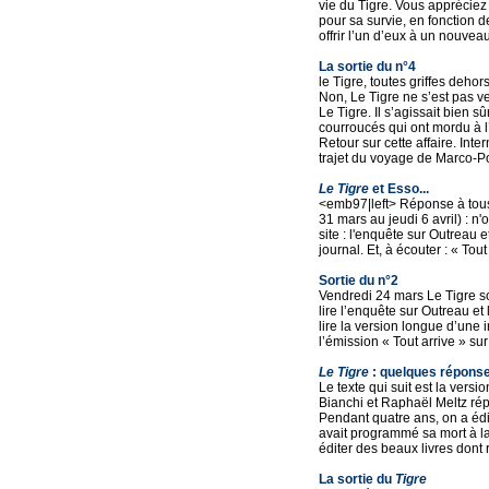
vie du Tigre. Vous appréciez
pour sa survie, en fonction d
offrir l’un d’eux à un nouveau
La sortie du n°4
le Tigre, toutes griffes deho
Non, Le Tigre ne s’est pas v
Le Tigre. Il s’agissait bien s
courroucés qui ont mordu à 
Retour sur cette affaire. Int
trajet du voyage de Marco-Pol
Le Tigre
et Esso...
<emb97|left> Réponse à tous
31 mars au jeudi 6 avril) : n'
site : l'enquête sur Outreau 
journal. Et, à écouter : « Tou
Sortie du n°2
Vendredi 24 mars Le Tigre s
lire l’enquête sur Outreau e
lire la version longue d’une
l’émission « Tout arrive » sur
Le Tigre
: quelques répons
Le texte qui suit est la versi
Bianchi et Raphaël Meltz ré
Pendant quatre ans, on a édit
avait programmé sa mort à la
éditer des beaux livres dont re
La sortie du
Tigre