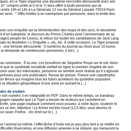
osques, et Le Tigre organise une deuxième rencontre-découverte avec ses
(n° compris entre le 0 et le 7) sera offert à toute personne qui se
i entre 10h et 14h à La Générale 12 rue du Général Lassale 75019 Paris
r venir : * Offre limitée à un exemplaire par personne, dans la limite des
avec une enquête sur la réintroduction des loups et des ours, le deuxième
it d’un ludophile, le discours du Prince Charles pour l’anniversaire de sa
mages people de Loulou, le retour sur toutes les candidatures de Jack Lang
spato du feuilleton « L’Enquête », etc, etc. À cette occasion, Le Tigre propose
 : une formule découverte : 5 numéros du journal au choix pour 10 euros.
à la demande de nombreuses personnes, il est (...)
 au sommaire : À la une. Les brouillons de Ségolène Royal sur le net. Alors
é que la candidate socialiste mettait en ligne le premier chapitre de son
ssion avec les internautes, personne ne semble avoir réalisé qu’il s’agissait
prévues pour une publication. Revue de presse. France-soir catastrophe.
ion féroce qui imagine tous les futurs acheteurs du quotidien populaire.
 la situation géopolitique d’une zone en suivant le (...)
ndes de soutien
re son numéro 3 en intégralité en PDF. Dans le même temps, un bandeau
pages rappelle que Le Tigre a besoin de lecteurs qui l’achètent en
Enfin, une page explique comment vous pouvez, à votre façon, soutenir le
ez ce lien. Attention ! Le fichier est très lourd (13,5 Mo), vous devriez le
 (avec Firefox : clic droit sur le (...)
ur l’animal lui-même, l’effet tâche d’huile est un peu plus lent à se mettre en
ifficultés financières, et une diffusion amenée à se réduire, qui menacent la