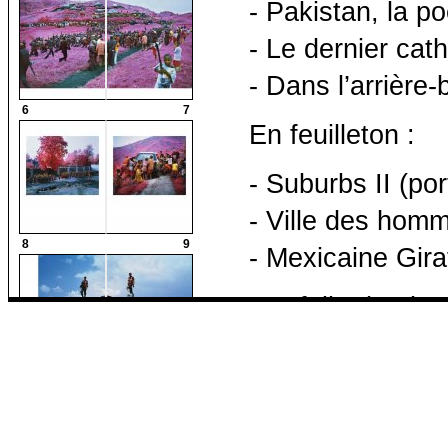
- Pakistan, la p
- Le dernier cat
- Dans l’arrière
6
7
En feuilleton :
- Suburbs II (por
- Ville des homm
8
9
- Mexicaine Gir
Portfolio de phot
- Infra, par Ric
10
11
Et toutes les ch