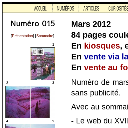
Mars 2012
84 pages coule
[
Présentation
] [
Sommaire
]
En
kiosques
,
1
En
vente via l
En
vente au f
Numéro de mar
2
3
sans publicité.
Avec au sommai
- Le web du XVII
4
5