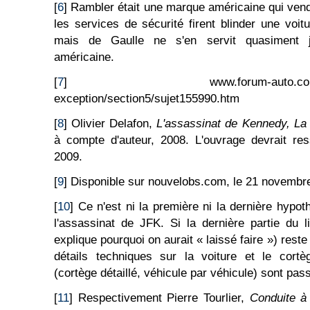
[
6
] Rambler était une marque américaine qui ven
les services de sécurité firent blinder une voi
mais de Gaulle ne s'en servit quasiment j
américaine.
[
7
] www.forum-auto.com/automo
exception/section5/sujet155990.htm
[
8
] Olivier Delafon,
L'assassinat de Kennedy, La 
à compte d'auteur, 2008. L'ouvrage devrait res
2009.
[
9
] Disponible sur nouvelobs.com, le 21 novembr
[
10
] Ce n'est ni la première ni la dernière hypo
l'assassinat de JFK. Si la dernière partie du li
explique pourquoi on aurait « laissé faire ») reste
détails techniques sur la voiture et le cortèg
(cortège détaillé, véhicule par véhicule) sont pas
[
11
] Respectivement Pierre Tourlier,
Conduite à