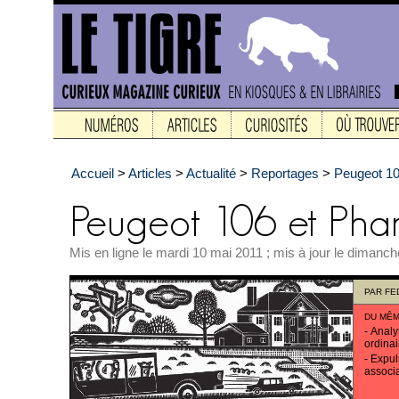
Accueil
>
Articles
>
Actualité
>
Reportages
>
Peugeot 10
Mis en ligne le mardi 10 mai 2011 ; mis à jour le dimanc
PAR
FE
DU MÊM
-
Analy
ordinai
-
Expul
associa