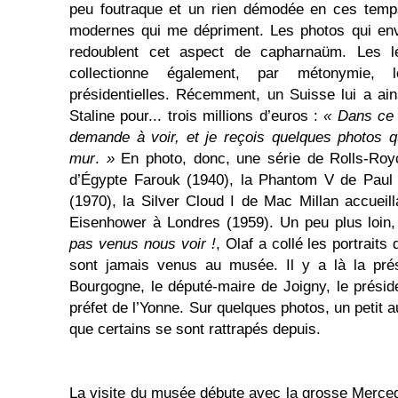
peu foutraque et un rien démodée en ces temps
modernes qui me dépriment. Les photos qui env
redoublent cet aspect de capharnaüm. Les lé
collectionne également, par métonymie, 
présidentielles. Récemment, un Suisse lui a ai
Staline pour... trois millions d’euros :
« Dans ce 
demande à voir, et je reçois quelques photos q
mur
.
»
En photo, donc, une série de Rolls-Royc
d’Égypte Farouk (1940), la Phantom V de Paul 
(1970), la Silver Cloud I de Mac Millan accueill
Eisenhower à Londres (1959). Un peu plus loin, 
pas venus nous voir !
, Olaf a collé les portraits
sont jamais venus au musée. Il y a là la prés
Bourgogne, le député-maire de Joigny, le préside
préfet de l’Yonne. Sur quelques photos, un petit 
que certains se sont rattrapés depuis.
La visite du musée débute avec la grosse Merce