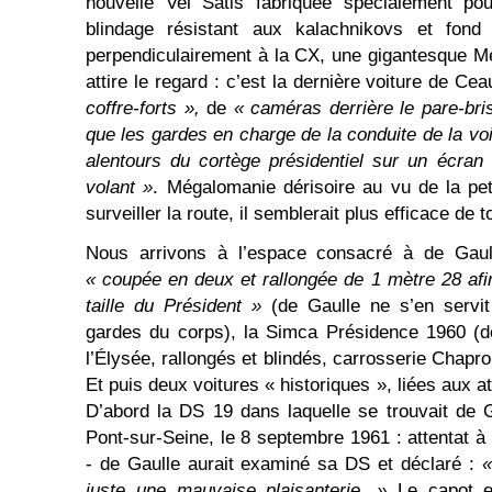
nouvelle Vel Satis fabriquée spécialement po
blindage résistant aux kalachnikovs et fond a
perpendiculairement à la CX, une gigantesque 
attire le regard : c’est la dernière voiture de C
coffre-forts »,
de
« caméras derrière le pare-brise
que les gardes en charge de la conduite de la vo
alentours du cortège présidentiel sur un écran
volant »
. Mégalomanie dérisoire au vu de la peti
surveiller la route, il semblerait plus efficace de to
Nous arrivons à l’espace consacré à de Gaul
« coupée en deux et rallongée de 1 mètre 28 af
taille du Président »
(de Gaulle ne s’en servit
gardes du corps), la Simca Présidence 1960 (
l’Élysée, rallongés et blindés, carrosserie Chapr
Et puis deux voitures « historiques », liées aux 
D’abord la DS 19 dans laquelle se trouvait de Ga
Pont-sur-Seine, le 8 septembre 1961 : attentat à 
- de Gaulle aurait examiné sa DS et déclaré :
«
juste une mauvaise plaisanterie. »
Le capot 