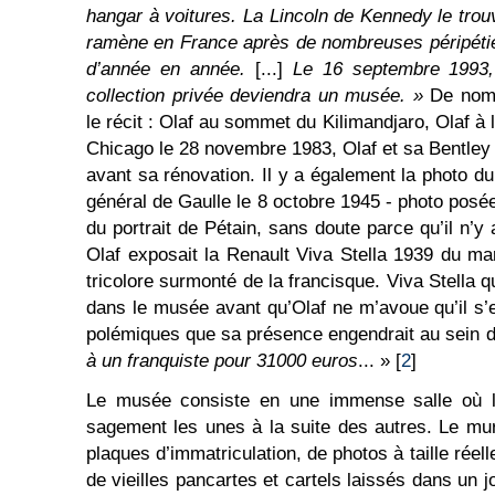
hangar à voitures. La Lincoln de Kennedy le trouv
ramène en France après de nombreuses péripétie
d’année en année.
[...]
Le 16 septembre 1993, l
collection privée deviendra un musée. »
De nom
le récit : Olaf au sommet du Kilimandjaro, Olaf à 
Chicago le 28 novembre 1983, Olaf et sa Bentley
avant sa rénovation. Il y a également la photo du
général de Gaulle le 8 octobre 1945 - photo posé
du portrait de Pétain, sans doute parce qu’il n’
Olaf exposait la Renault Viva Stella 1939 du ma
tricolore surmonté de la francisque. Viva Stella 
dans le musée avant qu’Olaf ne m’avoue qu’il s
polémiques que sa présence engendrait au sein 
à un franquiste
pour 31000 euros
... » [
2
]
Le musée consiste en une immense salle où l
sagement les unes à la suite des autres. Le mu
plaques d’immatriculation, de photos à taille réel
de vieilles pancartes et cartels laissés dans un