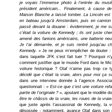
je voyais l’immense photo à l’entrée du mus
président américain... Finalement, à cause de
Maison Blanche a laissé tomber. La Lincoln est
en bateau jusqu’à Amsterdam, puis en camion j
passé devant la douane : évidemment, je me su
c’était la voiture de Kennedy ; ils ont juste ch
amené des fanions américains, une batterie neu
Je l’ai démarrée, et je suis rentré jusqu’au c
Kennedy. »
Je ne peux m’empêcher de douter : e
dans laquelle JFK s’est fait tuer ? Pourquoi n’
comment justifier que le musée Ford dans le Mich
voiture historique ? Olaf n’aime pas trop ce 
décidé que c’était la vraie, alors pour moi ça su
dans une interview donnée à l’agence Associ
questionnait :
« Est-ce que c’est une voiture ref
partie de l’originale ? »,
ajoutant que le modèle don
être le châssis de la vraie, les roues de la vraie.
que juste après l’assassinat de Kennedy, la v
désossée - notamment, avance Olaf dans son 