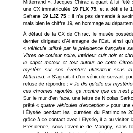
Mitterrand ». Jacques Chirac a quant à lui fêté
une CX immatriculée
19 FLX 75
, et a défilé le
Safrane
19 LJZ 75
: il n’a pas demandé à avoir
mais bien le chiffre 19, en hommage au départeme
À défaut de la CX de Chirac, le musée possède
dernier dirigeant d’Allemagne de l’Est, ainsi q
« véhicule utilisé par la présidence française san
Vitres de couleur noire, intérieur cuir noir et 
le capot moteur et tout autour de cette Citroë
mystère sur son éventuel utilisateur sous l
Mitterand. »
S’agirait-il d’un véhicule servant po
refuse de répondre :
« Je dis qu’elle est mystérie
ces chromes rajoutés, ça montre que ce n’est 
Sur le mur d’en face, une lettre de Nicolas Sark
prêté
« quatre véhicules d’exception »
pour une e
l’Élysée pendant les journées du Patrimoine 2
grâce à ce contact avec l’Élysée, il a pu visiter 
Présidence, sous l’avenue de Marigny, sans tou