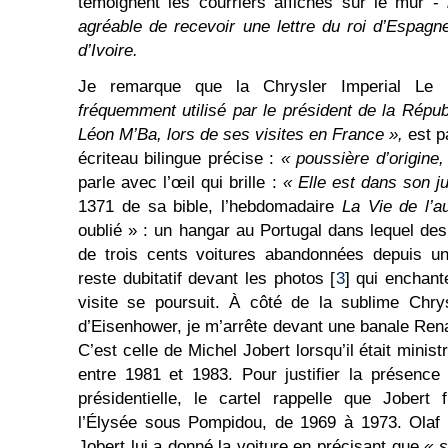
témoignent les courriers affichés sur le mur -
agréable de recevoir une lettre du roi d’Espag
d’Ivoire.
Je remarque que la Chrysler Imperial Le
fréquemment utilisé par le président de la Rép
Léon M’Ba, lors de ses visites en France »,
est p
écriteau bilingue précise :
« poussière d’origine
parle avec l’œil qui brille :
« Elle est dans son j
1371 de sa bible, l’hebdomadaire
La Vie de l’a
oublié » : un hangar au Portugal dans lequel de
de trois cents voitures abandonnées depuis un
reste dubitatif devant les photos [
3
] qui enchant
visite se poursuit. À côté de la sublime Chry
d’Eisenhower, je m’arrête devant une banale Rena
C’est celle de Michel Jobert lorsqu’il était mini
entre 1981 et 1983. Pour justifier la présence
présidentielle, le cartel rappelle que Jobert 
l’Élysée sous Pompidou, de 1969 à 1973. Olaf 
Jobert lui a donné la voiture en précisant que
« s