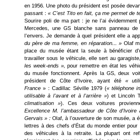
en 1956. Une photo du président est posée devant
passant :
« C’est Tito en fait, ça me permet de t
Sourire poli de ma part : je ne l’ai évidemment
Mercedes, une GS blanche sans panneau de p
l’envers. Je demande à quel président elle a ap
du père de ma femme, en réparation... »
Olaf m’
place du musée étant la seule à bénéficier d’
travailler sous le véhicule, elle sert au garagist
les week-ends »,
pour remettre en état les véhi
du musée fonctionnent
.
Après la GS, deux voit
président de Côte d’Ivoire, ayant été
« uti
France
» : Cadillac Séville 1979 (
« téléphone i
utilisable à l’avant et à l’arrière »
) et Lincoln 
climatisation »
). Ces deux voitures provien
Excellence M. l’ambassadeur de Côte d’Ivoire 
Gervais » :
Olaf, à l’ouverture de son musée, a é
lettres à des chefs d’État du monde entier pour 
des véhicules à la retraite. La plupart ont r