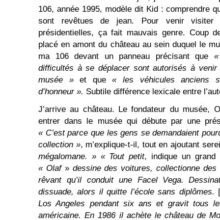
106, année 1995, modèle dit Kid : comprendre q
sont revêtues de jean. Pour venir visiter
présidentielles, ça fait mauvais genre. Coup d
placé en amont du château au sein duquel le mus
ma 106 devant un panneau précisant que
«
difficultés à se déplacer sont autorisés à veni
musée »
et que
« les véhicules anciens 
d’honneur ».
Subtile différence lexicale entre l’aut
J’arrive au château. Le fondateur du musée, Ol
entrer dans le musée qui débute par une prése
« C’est parce que les gens se demandaient pourqu
collection »
, m’explique-t-il, tout en ajoutant ser
mégalomane. » « Tout petit
, indique un grand 
« Olaf
»
dessine des voitures, collectionne des
rêvant qu’il conduit une Facel Vega. Dessinat
dissuade, alors il quitte l’école sans diplômes.
Los Angeles pendant six ans et gravit tous le
américaine. En 1986 il achète le château de Mont