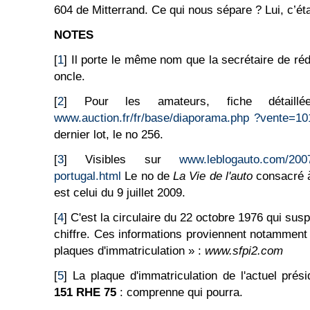
604 de Mitterrand. Ce qui nous sépare ? Lui, c’ét
NOTES
[
1
] Il porte le même nom que la secrétaire de ré
oncle.
[
2
] Pour les amateurs, fiche détail
www.auction.fr/fr/base/diaporama.php ?vente=1
dernier lot, le no 256.
[
3
] Visibles sur
www.leblogauto.com/2007
portugal.html
Le no de
La Vie de l'auto
consacré à 
est celui du 9 juillet 2009.
[
4
] C'est la circulaire du 22 octobre 1976 qui su
chiffre. Ces informations proviennent notamment
plaques d'immatriculation » :
www.sfpi2.com
[
5
] La plaque d'immatriculation de l'actuel prés
151 RHE 75
:
comprenne qui pourra.