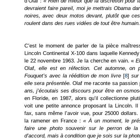
d’Olaf :
« Rien de mieux que la discrétion pour l
devraient faire pareil, moi je mettrais Obama da
noires, avec deux motos devant, plutôt que ce
roulent dans des rues vidées de tout être humain.
C’est le moment de parler de la pièce maître
Lincoln Continental X-100 dans laquelle Kennedy
le 22 novembre 1963. Je la cherche en vain. «
E
Olaf,
elle est en réfection. Cet automne, on 
Fouquet’s avec la réédition de mon livre
[
8
]
sur 
elle sera présentée.
Olaf me raconte sa passion
ans, j’écoutais ses discours pour être en osmos
en Floride, en 1987, alors qu’il collectionne plut
voit une petite annonce proposant la Lincoln. Il
fax, sans même l’avoir vue, pour 25000 dollars. I
la ramener en France :
« À un moment, le prés
faire une photo souvenir sur le perron de la 
d’accord, mais à condition que je sois sur la pho