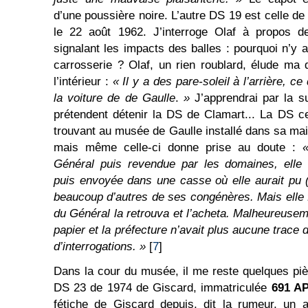
d’une poussière noire. L’autre DS 19 est celle de 
le 22 août 1962. J’interroge Olaf à propos de
signalant les impacts des balles : pourquoi n’y 
carrosserie ? Olaf, un rien roublard, élude ma
l’intérieur :
« Il y a des pare-soleil à l’arrière, ce
la voiture de de Gaulle
.
»
J’apprendrai par la s
prétendent détenir la DS de Clamart... La DS c
trouvant au musée de Gaulle installé dans sa mai
mais même celle-ci donne prise au doute :
Général puis revendue par les domaines, elle 
puis envoyée dans une casse où elle aurait pu
beaucoup d’autres de ses congénères. Mais elle f
du Général la retrouva et l’acheta. Malheureusem
papier et la préfecture n’avait plus aucune trace 
d’interrogations. »
[
7
]
Dans la cour du musée, il me reste quelques pièc
DS 23 de 1974 de Giscard, immatriculée
691 A
fétiche de Giscard depuis, dit la rumeur, un ac