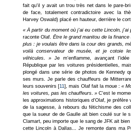
fait qu’il y avait un trou très net dans le pare-bri
de face, totalement contradictoire avec la thè
Harvey Oswald) placé en hauteur, derrière le cort
« À partir du moment où j’ai eu cette Lincoln, j’a
raconte Olaf.
Être le grand manitou de la finance
plus : je voulais être dans la cour des grands, m
voilà conservateur de musée, et je cotoie le
véhicules
.
»
Je m’enflamme, avançant l’idée 
République par les voitures présidentielles, ma
plongé dans une série de photos de Kennedy qu’
ses murs. Je parle des chauffeurs de Mitterrand
leurs souvenirs [
11
], mais Olaf fait la moue :
« Mo
les voitures, pas les chauffeurs
.
»
C’est le momen
les approximations historiques d’Olaf, je préfèr
de la sagesse, à rebours du fétichisme des col
que la sueur de de Gaulle ait bien coulé sur le 
Clamart, peu importe que le sang de JFK ait bien 
cette Lincoln à Dallas... Je remonte dans ma P