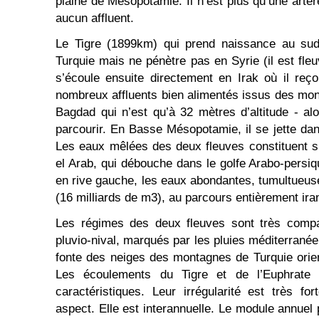
plaine de Mésopotamie. Il n’est plus qu’une artèr
aucun affluent.
Le Tigre (1899km) qui prend naissance au su
Turquie mais ne pénètre pas en Syrie (il est fleuv
s’écoule ensuite directement en Irak où il reç
nombreux affluents bien alimentés issus des mon
Bagdad qui n’est qu’à 32 mètres d’altitude - alo
parcourir. En Basse Mésopotamie, il se jette dan
Les eaux mêlées des deux fleuves constituent s
el Arab, qui débouche dans le golfe Arabo‑persiq
en rive gauche, les eaux abondantes, tumultueu
(16 milliards de m3), au parcours entièrement ira
Les régimes des deux fleuves sont très compar
pluvio-nival, marqués par les pluies méditerranée
fonte des neiges des montagnes de Turquie orien
Les écoulements du Tigre et de l’Euphrate p
caractéristiques. Leur irrégularité est très f
aspect. Elle est interannuelle. Le module annuel 