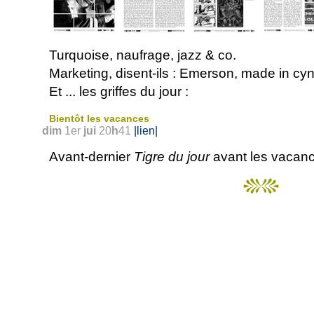
Turquoise, naufrage, jazz & co.
Marketing, disent-ils : Emerson, made in cy
Et
... les griffes du jour :
Bientôt les vacances
dim
1er
jui
20
h
41
|lien|
Avant-dernier
Tigre du jour
avant les vacanc