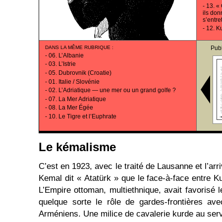
-
13. «
ils don
s’entre
-
12. K
DANS LA MÊME RUBRIQUE
:
Pub
-
06. L’Albanie
-
03. L’Istrie
-
05. Dubrovnik (Croatie)
-
01. Italie / Slovénie
-
02. L’Adriatique — une mer ou un grand golfe ?
-
07. La Mer Adriatique
-
08. La Mer Égée
-
10. Le Tigre et l’Euphrate
Le kémalisme
C’est en 1923, avec le traité de Lausanne et l’ar
Kemal dit « Atatürk » que le face-à-face entre
L’Empire ottoman, multiethnique, avait favorisé 
quelque sorte le rôle de gardes-frontières ave
Arméniens. Une milice de cavalerie kurde au ser