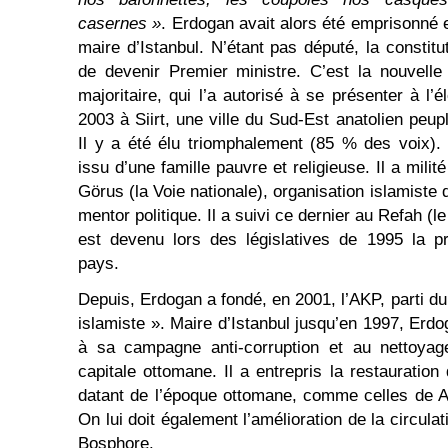
casernes »
. Erdogan avait alors été emprisonné 
maire d’Istanbul. N’étant pas député, la constitut
de devenir Premier ministre. C’est la nouvell
majoritaire, qui l’a autorisé à se présenter à l’é
2003 à Siirt, une ville du Sud-Est anatolien peu
Il y a été élu triomphalement (85 % des voix).
issu d’une famille pauvre et religieuse. Il a mili
Görus (la Voie nationale), organisation islamist
mentor politique. Il a suivi ce dernier au Refah (le
est devenu lors des législatives de 1995 la pr
pays.
Depuis, Erdogan a fondé, en 2001, l’AKP, parti d
islamiste ». Maire d’Istanbul jusqu’en 1997, Erdog
à sa campagne anti-corruption et au nettoyag
capitale ottomane. Il a entrepris la restaurati
datant de l’époque ottomane, comme celles de A
On lui doit également l’amélioration de la circula
Bosphore.