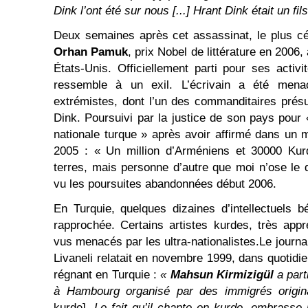
Dink l’ont été sur nous [...] Hrant Dink était un fi
Deux semaines après cet assassinat, le plus cé
Orhan Pamuk
, prix Nobel de littérature en 2006, 
États-Unis. Officiellement parti pour ses activi
ressemble à un exil. L’écrivain a été menac
extrémistes, dont l’un des commanditaires pré
Dink. Poursuivi par la justice de son pays pour 
nationale turque » après avoir affirmé dans un 
2005 : « Un million d’Arméniens et 30000 Kur
terres, mais personne d’autre que moi n’ose le
vu les poursuites abandonnées début 2006.
En Turquie, quelques dizaines d’intellectuels bé
rapprochée. Certains artistes kurdes, très app
vus menacés par les ultra-nationalistes.Le journal
Livaneli relatait en novembre 1999, dans quotidi
régnant en Turquie :
«
Mahsun Kirmizigül
a par
à Hambourg organisé par des immigrés origin
kurde].
Le fait qu’il chante en kurde, embrasse