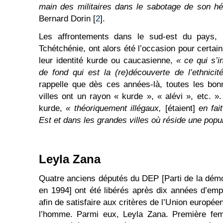
main des militaires dans le sabotage de son hél
Bernard Dorin [
2
].
Les affrontements dans le sud-est du pays, 
Tchétchénie, ont alors été l’occasion pour certain
leur identité kurde ou caucasienne,
« ce qui s’
de fond qui est la (re)découverte de l’ethnicit
rappelle que dès ces années-là, toutes les bon
villes ont un rayon « kurde », « alévi », etc. »
kurde,
« théoriquement illégaux,
[étaient]
en fai
Est et dans les grandes villes où réside une popu
Leyla Zana
Quatre anciens députés du DEP [Parti de la démo
en 1994] ont été libérés après dix années d’em
afin de satisfaire aux critères de l’Union europée
l’homme. Parmi eux, Leyla Zana. Première fe