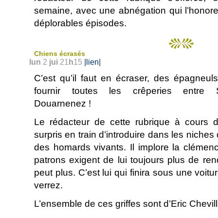
semaine, avec une abnégation qui l’honore,
déplorables épisodes.
Chiens écrasés
lun
2
jui
21
h
15
|lien|
C’est qu’il faut en écraser, des épagneul
fournir toutes les crêperies entre 
Douarnenez !
Le rédacteur de cette rubrique à cours 
surpris en train d’introduire dans les niches
des homards vivants. Il implore la clémen
patrons exigent de lui toujours plus de ren
peut plus. C’est lui qui finira sous une voitu
verrez.
L’ensemble de ces griffes sont d’Eric Chevil