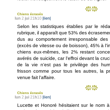
Chiens écrasés
lun
2
jui
21
h
10
|lien|
Selon les statistiques établies par le réd
rubrique, il apparaît que 53% des écraseme
dus au comportement irresponsable des 
(excès de vitesse ou de boisson), 45% à l
chiens eux-mêmes, les 2% restant conce
avérés de suicide, car l’effroi devant la cruci
de la vie n’est pas le privilège des hu
frisson comme pour tous les autres, la p
venue fait l’affaire.
Chiens écrasés
lun
2
jui
21
h
13
|lien|
Lucette et Honoré hésitaient sur le nom à