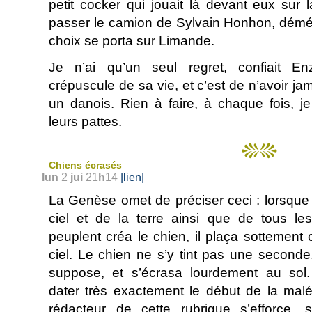
petit cocker qui jouait là devant eux sur l
passer le camion de Sylvain Honhon, démén
choix se porta sur Limande.
Je n’ai qu’un seul regret, confiait En
crépuscule de sa vie, et c’est de n’avoir ja
un danois. Rien à faire, à chaque fois, j
leurs pattes.
Chiens écrasés
lun
2
jui
21
h
14
|lien|
La Genèse omet de préciser ceci : lorsque
ciel et de la terre ainsi que de tous les
peuplent créa le chien, il plaça sottement c
ciel. Le chien ne s’y tint pas une second
suppose, et s’écrasa lourdement au sol.
dater très exactement le début de la malé
rédacteur de cette rubrique s’efforce,