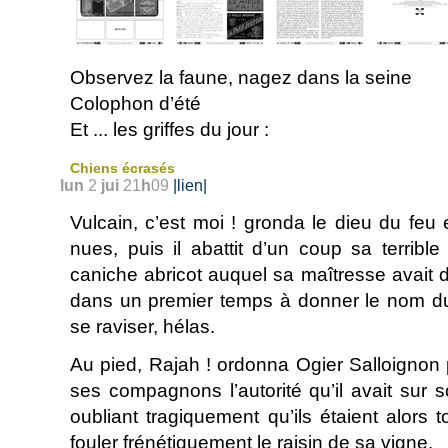
Observez la faune, nagez dans la seine
Colophon d’été
Et
... les griffes du jour :
Chiens écrasés
lun
2
jui
21
h
09
|lien|
Vulcain, c’est moi ! gronda le dieu du feu 
nues, puis il abattit d’un coup sa terrib
caniche abricot auquel sa maîtresse avait d
dans un premier temps à donner le nom du 
se raviser, hélas.
Au pied, Rajah ! ordonna Ogier Salloignon
ses compagnons l’autorité qu’il avait sur 
oubliant tragiquement qu’ils étaient alors
fouler frénétiquement le raisin de sa vigne.