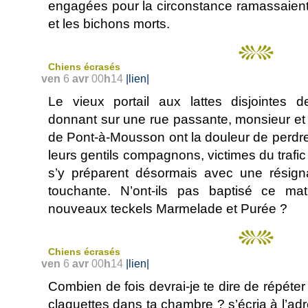
engagées pour la circonstance ramassaient
et les bichons morts.
Chiens écrasés
ven
6
avr
00
h
14
|lien|
Le vieux portail aux lattes disjointes de
donnant sur une rue passante, monsieur e
de Pont-à-Mousson ont la douleur de perdr
leurs gentils compagnons, victimes du trafic
s’y préparent désormais avec une résigna
touchante. N’ont-ils pas baptisé ce ma
nouveaux teckels Marmelade et Purée ?
Chiens écrasés
ven
6
avr
00
h
14
|lien|
Combien de fois devrai-je te dire de répéte
claquettes dans ta chambre ? s’écria à l’adr