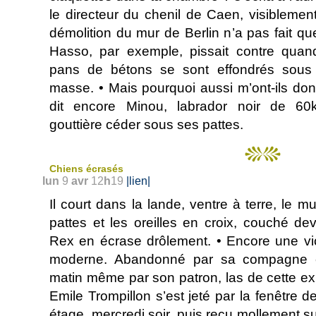
le directeur du chenil de Caen, visiblemen
démolition du mur de Berlin n’a pas fait q
Hasso, par exemple, pissait contre quan
pans de bétons se sont effondrés sous
masse. • Mais pourquoi aussi m’ont-ils do
dit encore Minou, labrador noir de 60k
gouttière céder sous ses pattes.
Chiens écrasés
lun
9
avr
12
h
19
|lien|
Il court dans la lande, ventre à terre, le m
pattes et les oreilles en croix, couché de
Rex en écrase drôlement. • Encore une vic
moderne. Abandonné par sa compagne e
matin même par son patron, las de cette e
Emile Trompillon s’est jeté par la fenêtre 
étage, mercredi soir, puis reçu mollement su