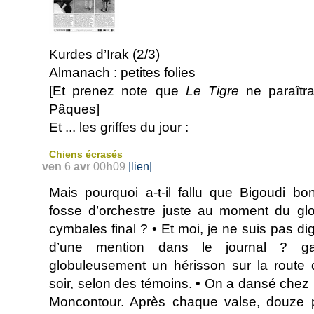
Kurdes d’Irak (2/3)
Almanach : petites folies
[Et prenez note que
Le Tigre
ne paraîtr
Pâques]
Et
... les griffes du jour :
Chiens écrasés
ven
6
avr
00
h
09
|lien|
Mais pourquoi a-t-il fallu que Bigoudi bo
fosse d’orchestre juste au moment du gl
cymbales final ? • Et moi, je ne suis pas d
d’une mention dans le journal ? gar
globuleusement un hérisson sur la route d
soir, selon des témoins. • On a dansé chez
Moncontour. Après chaque valse, douze 