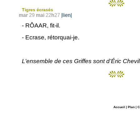
Tigres écrasés
mar
29
mai
22
h
27
|lien|
- RÔAAR, fit-il.
- Ecrase, rétorquai-je.
L’ensemble de ces Griffes sont d’Éric Chevil
Accueil
|
Plan
|
C