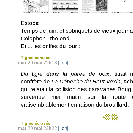
Estopic
Temps de juin, et sobriquets de vieux journ
Colophon : the end
Et
... les griffes du jour :
Tigres écrasés
mar
29
mai
22
h
18
|lien|
Du tigre dans la purée de poix
, titrait
confrère de
La Dépêche du Haut-Vexin
, Ach
qui relatait la collision des caravanes Boug
survenue hier matin sur la route 
vraisemblablement en raison du brouillard.
Tigres écrasés
mar
29
mai
22
h
22
|lien|